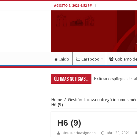
AGOSTO 7, 2026 6:52 PM
Inicio
Carabobo
Gobierno d
Últimas Noticias...
Exitoso despliegue de sa
Home
/
Gestión Lacava entregó insumos médi
H6 (9)
H6 (9)
sinusuarioasignado
abril 30, 2021