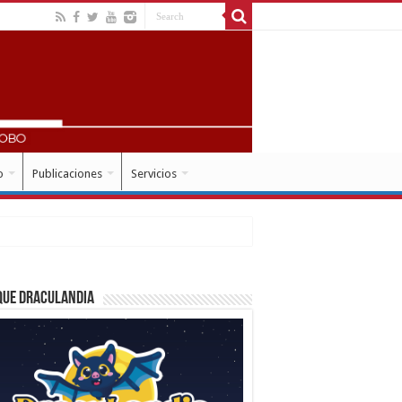
o
Publicaciones
Servicios
que Draculandia