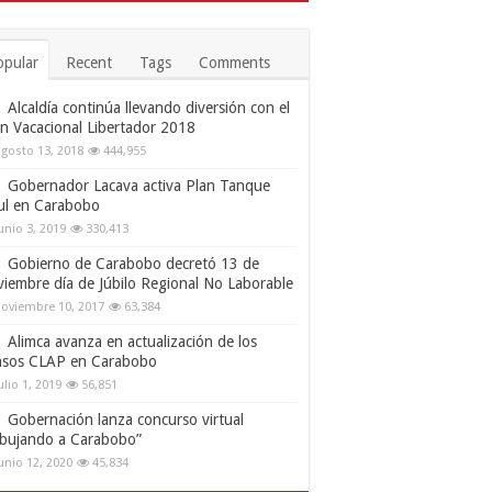
opular
Recent
Tags
Comments
Alcaldía continúa llevando diversión con el
an Vacacional Libertador 2018
gosto 13, 2018
444,955
Gobernador Lacava activa Plan Tanque
ul en Carabobo
unio 3, 2019
330,413
Gobierno de Carabobo decretó 13 de
viembre día de Júbilo Regional No Laborable
oviembre 10, 2017
63,384
Alimca avanza en actualización de los
nsos CLAP en Carabobo
ulio 1, 2019
56,851
Gobernación lanza concurso virtual
ibujando a Carabobo”
unio 12, 2020
45,834