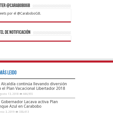
tter @CaraboboGB
eets por el @CaraboboGB.
bet
tps://mvbcasino.com/
Betturkey
Betist
Kralbet
Supertotobet
Tipobet
Matadorbet
Mariobet
Bahis
el de Notificación
Más Leido
Alcaldía continúa llevando diversión
n el Plan Vacacional Libertador 2018
gosto 13, 2018
444,955
Gobernador Lacava activa Plan
nque Azul en Carabobo
unio 3, 2019
330,413