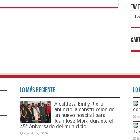
Twi
Tw
1x
ht
Cart
Lo Más Reciente
Lo 
Alcaldesa Emily Riera
anunció la construcción de
co
un nuevo hospital para
a
Juan José Mora durante el
45° Aniversario del municipio
Ta
agosto 7, 2026
j