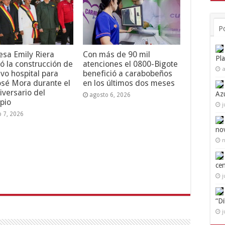
P
esa Emily Riera
Con más de 90 mil
Pl
ó la construcción de
atenciones el 0800-Bigote
a
vo hospital para
benefició a carabobeños
osé Mora durante el
en los últimos dos meses
iversario del
Az
agosto 6, 2026
pio
j
o 7, 2026
no
n
ce
j
“D
j