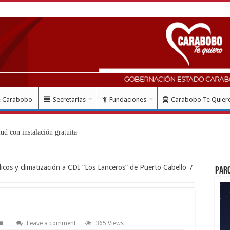
e Carabobo
Secretarías
Fundaciones
Carabobo Te Quier
lud con instalación gratuita de marcapasos en la CHET
cos y climatización a CDI “Los Lanceros” de Puerto Cabello
/
Par
Leave a comment
365 Views