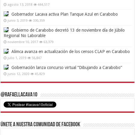
agosto 13, 2018
444,517
Gobernador Lacava activa Plan Tanque Azul en Carabobo
junio 3, 2019
330,359
Gobierno de Carabobo decretó 13 de noviembre día de Júbilo
Regional No Laborable
noviembre 10, 2017
63,379
Alimca avanza en actualización de los censos CLAP en Carabobo
julio 1, 2019
56,847
Gobernación lanza concurso virtual “Dibujando a Carabobo”
junio 12, 2020
45,829
@RafaelLacava10
Únete a nuestra comunidad de Facebook