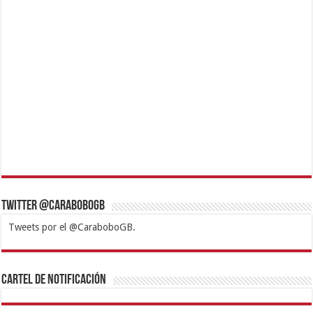
Twitter @CaraboboGB
Tweets por el @CaraboboGB.
1xbet
https://mvbcasino.com/
Betturkey
Betist
Kralbet
Supertotobet
Tipobet
Matadorbet
Mariobet
Cartel de Notificación