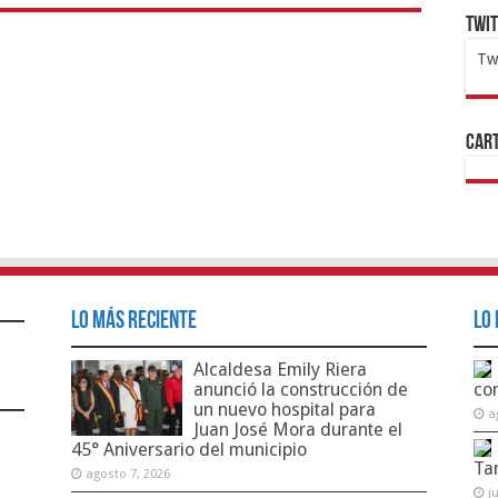
Twi
Tw
1x
ht
Cart
Lo Más Reciente
Lo 
Alcaldesa Emily Riera
anunció la construcción de
co
un nuevo hospital para
a
Juan José Mora durante el
45° Aniversario del municipio
Ta
agosto 7, 2026
j