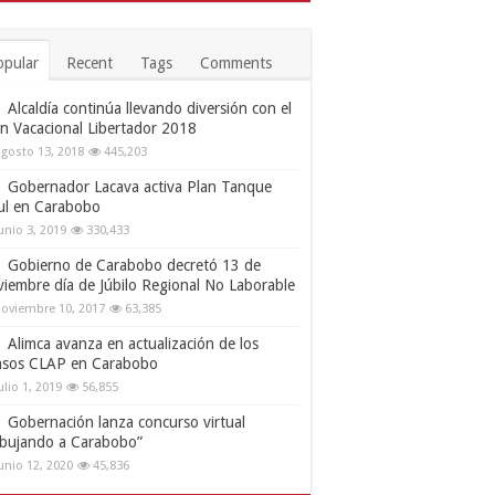
opular
Recent
Tags
Comments
Alcaldía continúa llevando diversión con el
an Vacacional Libertador 2018
gosto 13, 2018
445,203
Gobernador Lacava activa Plan Tanque
ul en Carabobo
unio 3, 2019
330,433
Gobierno de Carabobo decretó 13 de
viembre día de Júbilo Regional No Laborable
oviembre 10, 2017
63,385
Alimca avanza en actualización de los
nsos CLAP en Carabobo
ulio 1, 2019
56,855
Gobernación lanza concurso virtual
ibujando a Carabobo”
unio 12, 2020
45,836