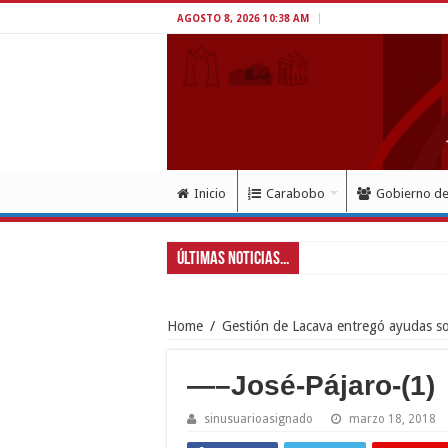
AGOSTO 8, 2026 10:38 AM
Inicio
Carabobo
Gobierno d
Últimas Noticias...
Exitoso despliegue de sa
Home
/
Gestión de Lacava entregó ayudas so
—–José-Pájaro-(1)
sinusuarioasignado
marzo 18, 2018