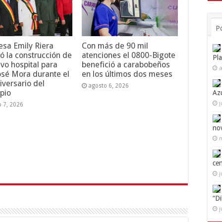
P
esa Emily Riera
Con más de 90 mil
ó la construcción de
atenciones el 0800-Bigote
Pl
vo hospital para
benefició a carabobeños
a
osé Mora durante el
en los últimos dos meses
iversario del
agosto 6, 2026
pio
Az
j
o 7, 2026
no
n
ce
j
“D
j