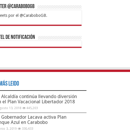
tter @CaraboboGB
eets por el @CaraboboGB.
bet
tps://mvbcasino.com/
Betturkey
Betist
Kralbet
Supertotobet
Tipobet
Matadorbet
Mariobet
Bahis
el de Notificación
Más Leido
Alcaldía continúa llevando diversión
n el Plan Vacacional Libertador 2018
gosto 13, 2018
445,203
Gobernador Lacava activa Plan
nque Azul en Carabobo
unio 3, 2019
330,433