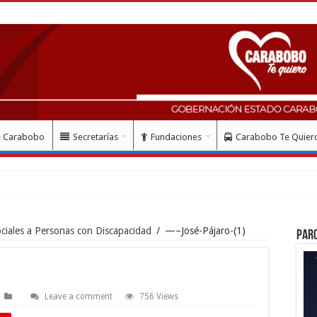
e Carabobo
Secretarías
Fundaciones
Carabobo Te Quier
lud con
ciales a Personas con Discapacidad
/
—–José-Pájaro-(1)
Par
Leave a comment
756 Views