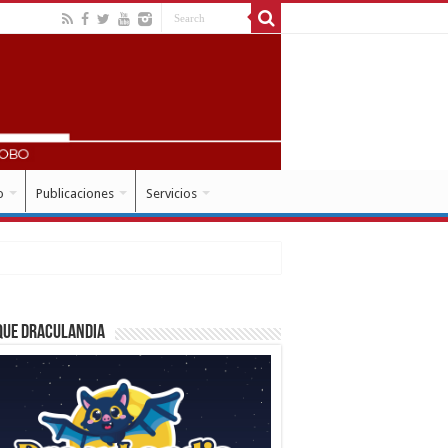
o
Publicaciones
Servicios
que Draculandia