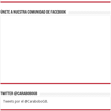
Únete a nuestra comunidad de Facebook
Twitter @CaraboboGB
Tweets por el @CaraboboGB.
1xbet
https://mvbcasino.com/
Betturkey
Betist
Kralbet
Supertotobet
Tipobet
Matadorbet
Mariobet