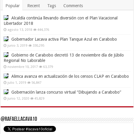
Popular
Recent
Tags
Comments
Alcaldía continúa llevando diversión con el Plan Vacacional
Libertador 2018
agosto 13, 2018
444,376
Gobernador Lacava activa Plan Tanque Azul en Carabobo
junio 3, 2019
330,295
Gobierno de Carabobo decretó 13 de noviembre día de Júbilo
Regional No Laborable
noviembre 10, 2017
63,379
Alimca avanza en actualización de los censos CLAP en Carabobo
julio 1, 2019
56,847
Gobernación lanza concurso virtual “Dibujando a Carabobo”
junio 12, 2020
45,829
@RafaelLacava10