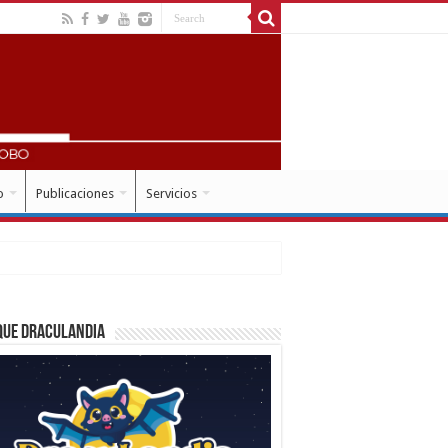
o
Publicaciones
Servicios
que Draculandia