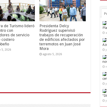
P
ra de Turismo lideró
Presidenta Delcy
Pl
tro con
Rodríguez supervisó
a
dores de servicio
trabajos de recuperación
e costero
de edificios afectados por
obeño
terremotos en Juan José
Az
Mora
o 5, 2026
j
agosto 5, 2026
no
n
ce
j
“D
j