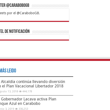
tter @CaraboboGB
eets por el @CaraboboGB.
bet
tps://mvbcasino.com/
Betturkey
Betist
Kralbet
Supertotobet
Tipobet
Matadorbet
Mariobet
Bahis
el de Notificación
Más Leido
Alcaldía continúa llevando diversión
n el Plan Vacacional Libertador 2018
gosto 13, 2018
444,178
Gobernador Lacava activa Plan
nque Azul en Carabobo
unio 3, 2019
330,253