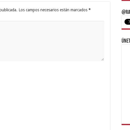
publicada.
Los campos necesarios están marcados
*
@Ra
Únet