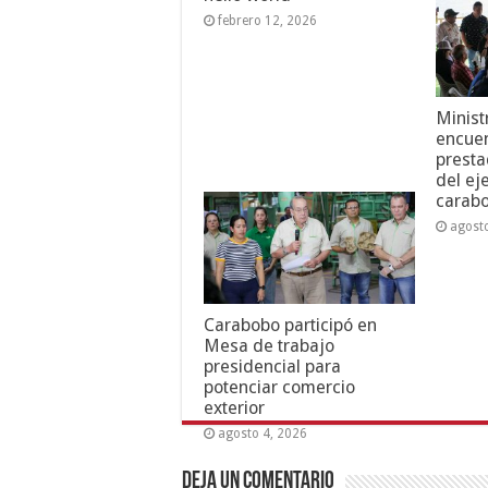
febrero 12, 2026
Minist
encuen
presta
del ej
carab
agost
Carabobo participó en
Mesa de trabajo
presidencial para
potenciar comercio
exterior
agosto 4, 2026
Deja un comentario