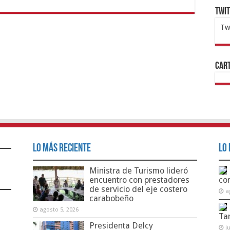
Twi
Tw
1x
ht
Cart
Lo Más Reciente
Lo 
Ministra de Turismo lideró
encuentro con prestadores
co
de servicio del eje costero
a
carabobeño
agosto 5, 2026
Ta
Presidenta Delcy
j