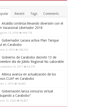
opular
Recent
Tags
Comments
Alcaldía continúa llevando diversión con el
an Vacacional Libertador 2018
gosto 13, 2018
444,178
Gobernador Lacava activa Plan Tanque
ul en Carabobo
unio 3, 2019
330,253
Gobierno de Carabobo decretó 13 de
viembre día de Júbilo Regional No Laborable
oviembre 10, 2017
63,379
Alimca avanza en actualización de los
nsos CLAP en Carabobo
ulio 1, 2019
56,845
Gobernación lanza concurso virtual
ibujando a Carabobo”
unio 12, 2020
45,827