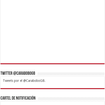
Twitter @CaraboboGB
Tweets por el @CaraboboGB.
1xbet
https://mvbcasino.com/
Betturkey
Betist
Kralbet
Supertotobet
Tipobet
Matadorbet
Mariobet
Cartel de Notificación