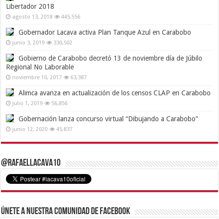
Libertador 2018
agosto 13, 2018
445,556
Gobernador Lacava activa Plan Tanque Azul en Carabobo
junio 3, 2019
330,502
Gobierno de Carabobo decretó 13 de noviembre día de Júbilo
Regional No Laborable
noviembre 10, 2017
63,387
Alimca avanza en actualización de los censos CLAP en Carabobo
julio 1, 2019
56,856
Gobernación lanza concurso virtual “Dibujando a Carabobo”
junio 12, 2020
45,837
@RafaelLacava10
Únete a nuestra comunidad de Facebook