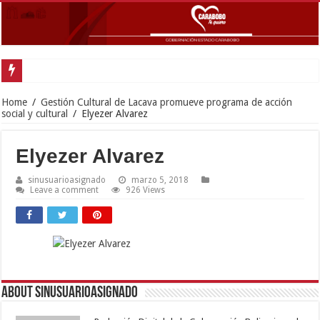
Gobernador Lac
Home
/
Gestión Cultural de Lacava promueve programa de acción
social y cultural
/
Elyezer Alvarez
Elyezer Alvarez
sinusuarioasignado
marzo 5, 2018
Leave a comment
926 Views
About sinusuarioasignado