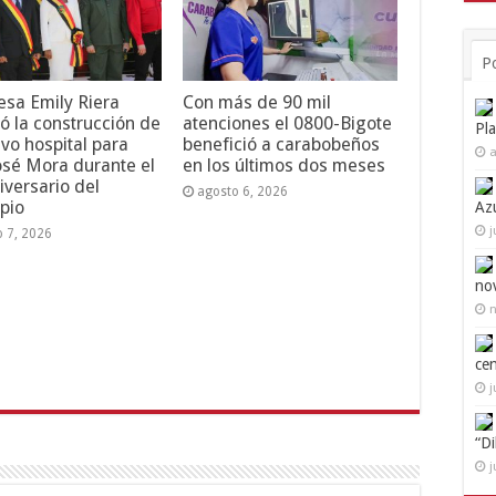
P
esa Emily Riera
Con más de 90 mil
ó la construcción de
atenciones el 0800-Bigote
Pl
vo hospital para
benefició a carabobeños
a
osé Mora durante el
en los últimos dos meses
iversario del
agosto 6, 2026
pio
Az
j
o 7, 2026
no
n
ce
j
“D
j