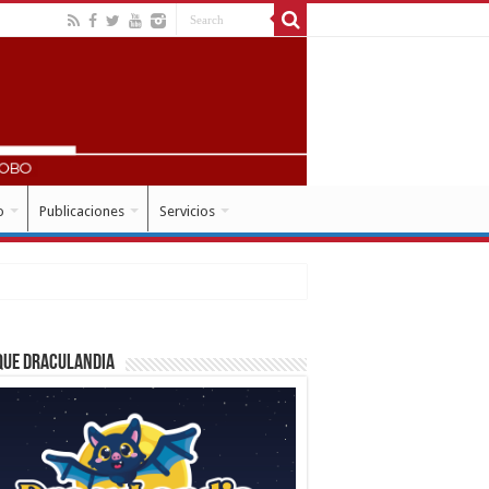
o
Publicaciones
Servicios
que Draculandia