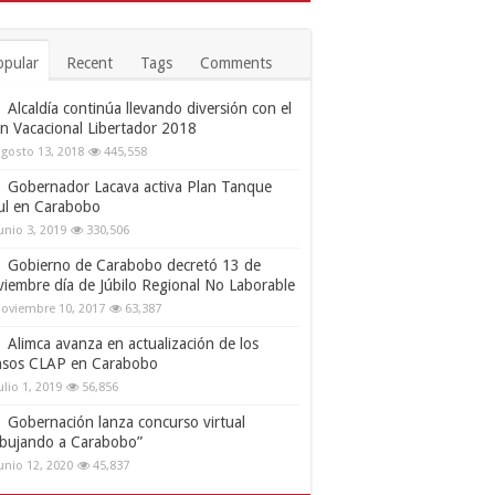
opular
Recent
Tags
Comments
Alcaldía continúa llevando diversión con el
an Vacacional Libertador 2018
gosto 13, 2018
445,558
Gobernador Lacava activa Plan Tanque
ul en Carabobo
unio 3, 2019
330,506
Gobierno de Carabobo decretó 13 de
viembre día de Júbilo Regional No Laborable
oviembre 10, 2017
63,387
Alimca avanza en actualización de los
nsos CLAP en Carabobo
ulio 1, 2019
56,856
Gobernación lanza concurso virtual
ibujando a Carabobo”
unio 12, 2020
45,837