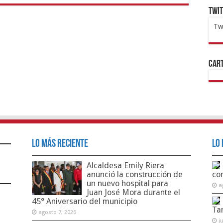
Twi
Tw
1x
ht
Cart
Lo Más Reciente
Lo 
Alcaldesa Emily Riera
anunció la construcción de
co
un nuevo hospital para
a
Juan José Mora durante el
45° Aniversario del municipio
Ta
agosto 7, 2026
j