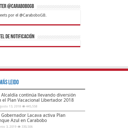
tter @CaraboboGB
eets por el @CaraboboGB.
bet
tps://mvbcasino.com/
Betturkey
Betist
Kralbet
Supertotobet
Tipobet
Matadorbet
Mariobet
Bahis
el de Notificación
Más Leido
Alcaldía continúa llevando diversión
n el Plan Vacacional Libertador 2018
gosto 13, 2018
445,558
Gobernador Lacava activa Plan
nque Azul en Carabobo
unio 3, 2019
330,506