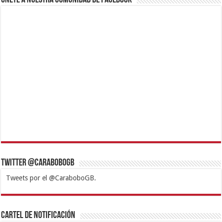
Twitter @CaraboboGB
Tweets por el @CaraboboGB.
1xbet
https://mvbcasino.com/
Betturkey
Betist
Kralbet
Supertotobet
Tipobet
Matadorbet
Mariobet
Cartel de Notificación