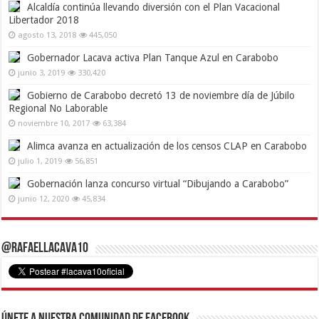
Alcaldía continúa llevando diversión con el Plan Vacacional
Libertador 2018
agosto 13, 2018
445,050
Gobernador Lacava activa Plan Tanque Azul en Carabobo
junio 3, 2019
330,420
Gobierno de Carabobo decretó 13 de noviembre día de Júbilo
Regional No Laborable
noviembre 10, 2017
63,384
Alimca avanza en actualización de los censos CLAP en Carabobo
julio 1, 2019
56,851
Gobernación lanza concurso virtual “Dibujando a Carabobo”
junio 12, 2020
45,834
@RafaelLacava10
Únete a nuestra comunidad de Facebook