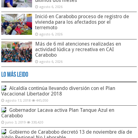
últimos dos meses
agosto 6, 2026
Inició en Carabobo proceso de registro de
vivienda para los afectados por el
terremoto
agosto 6, 2026
Más de 6 mil atenciones realizadas en
actividad lúdica y recreativa en CAI
Carabobo
agosto 6, 2026
Lo Más Leido
Alcaldía continúa llevando diversión con el Plan
Vacacional Libertador 2018
agosto 13, 2018
445,050
Gobernador Lacava activa Plan Tanque Azul en
Carabobo
junio 3, 2019
330,420
Gobierno de Carabobo decretó 13 de noviembre día de
Júbilo Regional No Laborable