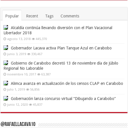
Popular
Recent
Tags
Comments
Alcaldía continúa llevando diversión con el Plan Vacacional
Libertador 2018
agosto 13, 2018
445,370
Gobernador Lacava activa Plan Tanque Azul en Carabobo
junio 3, 2019
330,467
Gobierno de Carabobo decretó 13 de noviembre día de Júbilo
Regional No Laborable
noviembre 10, 2017
63,387
Alimca avanza en actualización de los censos CLAP en Carabobo
julio 1, 2019
56,856
Gobernación lanza concurso virtual “Dibujando a Carabobo”
junio 12, 2020
45,837
@RafaelLacava10