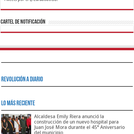
1xbet
https://mvbcasino.com/
Betturkey
Betist
Kralbet
Supertotobet
Tipobet
Matadorbet
Mariobet
Cartel de Notificación
Revolución a Diario
Lo Más Reciente
Alcaldesa Emily Riera anunció la
construcción de un nuevo hospital para
Juan José Mora durante el 45° Aniversario
del municipio