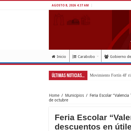
AGOSTO 8, 2026 4:37 AM
Inicio
Carabobo
Gobierno d
Últimas Noticias...
Exitoso despliegue de sa
Home
/
Municipios
/
Feria Escolar “Valencia
de octubre
Feria Escolar “Vale
descuentos en útil