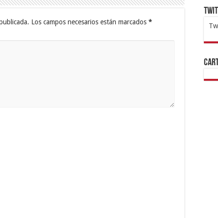
Twi
publicada.
Los campos necesarios están marcados
*
Tw
1x
ht
Cart