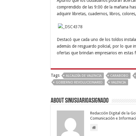
Apuntó que los ciudadanos podrán acercarse
comprendido de las 9:00 de la mañana hast
adquirir libretas, cuadernos, libros, color
Destacó que cada uno de los toldos instal
además de resguardo policial, por lo que i
ofertas que brindan empresarios en estas fe
Tags
ALCALDÍA DE VALENCIA
CARABOBO
GOBIERNO REVOLUCIONARIO
VALENCIA
About sinusuarioasignado
Redacción Digital de la G
Comunicación e Informaci