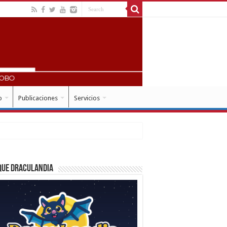
o
Publicaciones
Servicios
que Draculandia