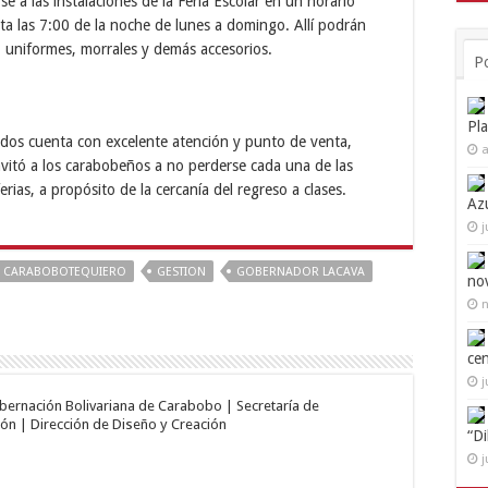
 a las instalaciones de la Feria Escolar en un horario
a las 7:00 de la noche de lunes a domingo. Allí podrán
es, uniformes, morrales y demás accesorios.
P
Pl
ados cuenta con excelente atención y punto de venta,
a
nvitó a los carabobeños a no perderse cada una de las
rias, a propósito de la cercanía del regreso a clases.
Az
j
CARABOBOTEQUIERO
GESTION
GOBERNADOR LACAVA
no
n
ce
j
obernación Bolivariana de Carabobo | Secretaría de
ón | Dirección de Diseño y Creación
“D
j