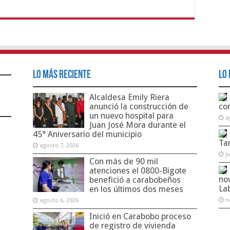
Lo Más Reciente
Lo 
Alcaldesa Emily Riera
anunció la construcción de
co
un nuevo hospital para
a
Juan José Mora durante el
45° Aniversario del municipio
Ta
agosto 7, 2026
j
Con más de 90 mil
atenciones el 0800-Bigote
no
benefició a carabobeños
La
en los últimos dos meses
n
agosto 6, 2026
Inició en Carabobo proceso
de registro de vivienda