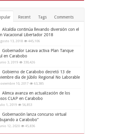
opular
Recent
Tags
Comments
Alcaldía continúa llevando diversión con el
an Vacacional Libertador 2018
gosto 13, 2018
445,106
Gobernador Lacava activa Plan Tanque
ul en Carabobo
unio 3, 2019
330,426
Gobierno de Carabobo decretó 13 de
viembre día de Júbilo Regional No Laborable
oviembre 10, 2017
63,385
Alimca avanza en actualización de los
nsos CLAP en Carabobo
ulio 1, 2019
56,853
Gobernación lanza concurso virtual
ibujando a Carabobo”
unio 12, 2020
45,836