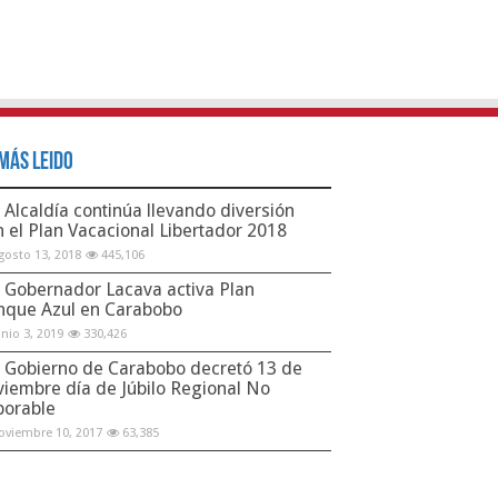
Más Leido
Alcaldía continúa llevando diversión
n el Plan Vacacional Libertador 2018
gosto 13, 2018
445,106
Gobernador Lacava activa Plan
nque Azul en Carabobo
unio 3, 2019
330,426
Gobierno de Carabobo decretó 13 de
viembre día de Júbilo Regional No
borable
oviembre 10, 2017
63,385