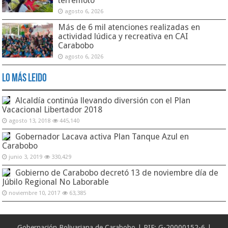
terremoto
agosto 6, 2026
Más de 6 mil atenciones realizadas en
actividad lúdica y recreativa en CAI
Carabobo
agosto 6, 2026
Lo Más Leido
Alcaldía continúa llevando diversión con el Plan
Vacacional Libertador 2018
agosto 13, 2018
445,140
Gobernador Lacava activa Plan Tanque Azul en
Carabobo
junio 3, 2019
330,429
Gobierno de Carabobo decretó 13 de noviembre día de
Júbilo Regional No Laborable
noviembre 10, 2017
63,385
Gobernación Bolivariana de Carabobo | RIF: G-20000152-6 |