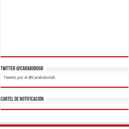
Twitter @CaraboboGB
Tweets por el @CaraboboGB.
1xbet
https://mvbcasino.com/
Betturkey
Betist
Kralbet
Supertotobet
Tipobet
Matadorbet
Mariobet
Cartel de Notificación