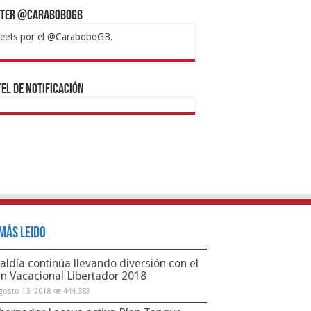
tter @CaraboboGB
eets por el @CaraboboGB.
bet
tps://mvbcasino.com/
Betturkey
Betist
Kralbet
Supertotobet
Tipobet
Matadorbet
Mariobet
Bahis
el de Notificación
Más Leido
aldía continúa llevando diversión con el
an Vacacional Libertador 2018
gosto 13, 2018
444,382