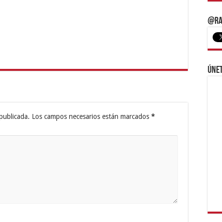
@Ra
Únet
publicada.
Los campos necesarios están marcados
*