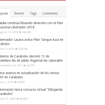
opular
Recent
Tags
Comments
aldía continúa llevando diversión con el Plan
cacional Libertador 2018
gosto 13, 2018
444,382
bernador Lacava activa Plan Tanque Azul en
rabobo
unio 3, 2019
330,296
bierno de Carabobo decretó 13 de
viembre día de Júbilo Regional No Laborable
oviembre 10, 2017
63,379
mca avanza en actualización de los censos
AP en Carabobo
ulio 1, 2019
56,847
bernación lanza concurso virtual “Dibujando
Carabobo”
unio 12, 2020
45,829