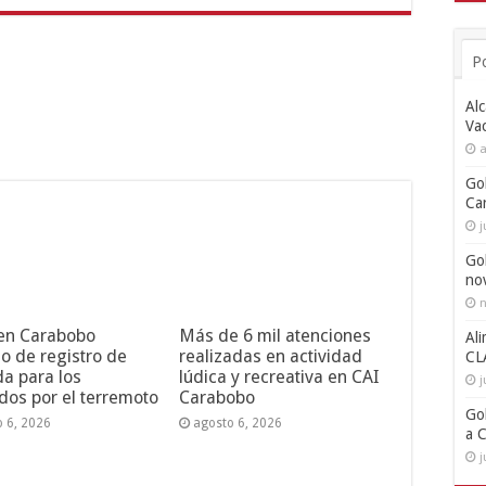
P
Alc
Va
a
Go
Ca
j
Go
no
n
 en Carabobo
Más de 6 mil atenciones
Ali
o de registro de
realizadas en actividad
CL
da para los
lúdica y recreativa en CAI
j
dos por el terremoto
Carabobo
Go
o 6, 2026
agosto 6, 2026
a 
j