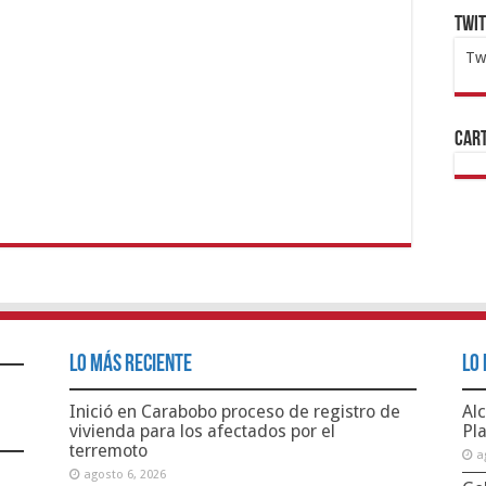
Twi
Tw
1x
ht
Cart
Lo Más Reciente
Lo 
Inició en Carabobo proceso de registro de
Alc
vivienda para los afectados por el
Pl
terremoto
a
agosto 6, 2026