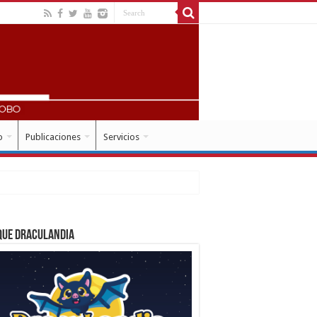
o
Publicaciones
Servicios
que Draculandia