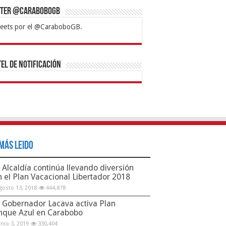
tter @CaraboboGB
eets por el @CaraboboGB.
bet
tps://mvbcasino.com/
Betturkey
Betist
Kralbet
Supertotobet
Tipobet
Matadorbet
Mariobet
Bahis
el de Notificación
Más Leido
Alcaldía continúa llevando diversión
n el Plan Vacacional Libertador 2018
gosto 13, 2018
444,878
Gobernador Lacava activa Plan
nque Azul en Carabobo
unio 3, 2019
330,404