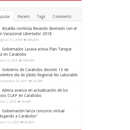
opular
Recent
Tags
Comments
Alcaldía continúa llevando diversión con el
an Vacacional Libertador 2018
gosto 13, 2018
444,878
Gobernador Lacava activa Plan Tanque
ul en Carabobo
unio 3, 2019
330,404
Gobierno de Carabobo decretó 13 de
viembre día de Júbilo Regional No Laborable
oviembre 10, 2017
63,384
Alimca avanza en actualización de los
nsos CLAP en Carabobo
ulio 1, 2019
56,849
Gobernación lanza concurso virtual
ibujando a Carabobo”
unio 12, 2020
45,833