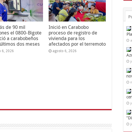
P
s de 90 mil
Inició en Carabobo
ones el 0800-Bigote
proceso de registro de
Pl
ció a carabobeños
vivienda para los
a
 últimos dos meses
afectados por el terremoto
o 6, 2026
agosto 6, 2026
Az
j
no
n
ce
j
“D
j