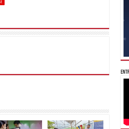
st
Entr