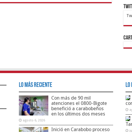
Twi
Tw
1x
ht
Cart
Lo Más Reciente
Lo 
Con más de 90 mil
atenciones el 0800-Bigote
co
benefició a carabobeños
a
en los últimos dos meses
agosto 6, 2026
Ta
Inició en Carabobo proceso
j