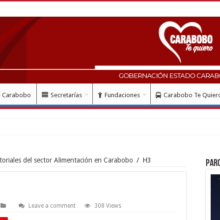
e Carabobo
Secretarías
Fundaciones
Carabobo Te Quier
ud con instalación grat
toriales del sector Alimentación en Carabobo
/
H3
Par
Leave a comment
308 Views