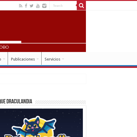
o
Publicaciones
Servicios
que Draculandia