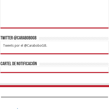
Twitter @CaraboboGB
Tweets por el @CaraboboGB.
1xbet
https://mvbcasino.com/
Betturkey
Betist
Kralbet
Supertotobet
Tipobet
Matadorbet
Mariobet
Cartel de Notificación