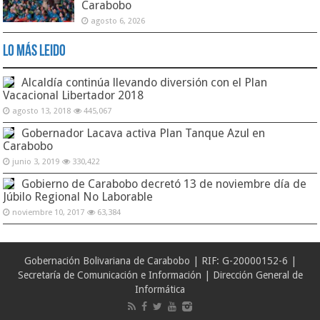
Carabobo
agosto 6, 2026
Lo Más Leido
Alcaldía continúa llevando diversión con el Plan
Vacacional Libertador 2018
agosto 13, 2018
445,067
Gobernador Lacava activa Plan Tanque Azul en
Carabobo
junio 3, 2019
330,422
Gobierno de Carabobo decretó 13 de noviembre día de
Júbilo Regional No Laborable
noviembre 10, 2017
63,384
Gobernación Bolivariana de Carabobo | RIF: G-20000152-6 |
Secretaría de Comunicación e Información | Dirección General de
Informática