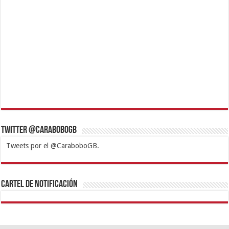
Twitter @CaraboboGB
Tweets por el @CaraboboGB.
1xbet
https://mvbcasino.com/
Betturkey
Betist
Kralbet
Supertotobet
Tipobet
Matadorbet
Mariobet
Cartel de Notificación