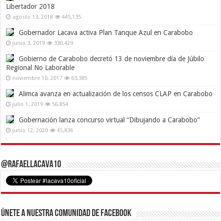
Libertador 2018
agosto 13, 2018
445,135
Gobernador Lacava activa Plan Tanque Azul en Carabobo
junio 3, 2019
330,429
Gobierno de Carabobo decretó 13 de noviembre día de Júbilo
Regional No Laborable
noviembre 10, 2017
63,385
Alimca avanza en actualización de los censos CLAP en Carabobo
julio 1, 2019
56,854
Gobernación lanza concurso virtual “Dibujando a Carabobo”
junio 12, 2020
45,836
@RafaelLacava10
Únete a nuestra comunidad de Facebook