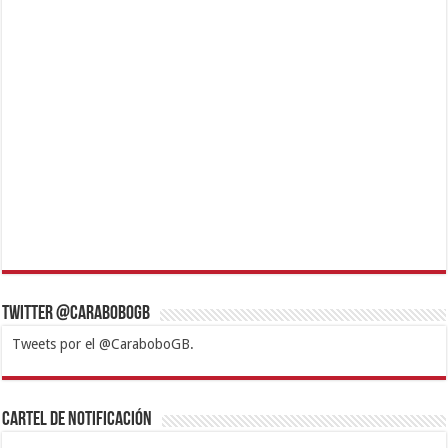
Twitter @CaraboboGB
Tweets por el @CaraboboGB.
1xbet
https://mvbcasino.com/
Betturkey
Betist
Kralbet
Supertotobet
Tipobet
Matadorbet
Mariobet
Cartel de Notificación