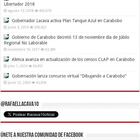
Libertador 2018
agosto 13, 2018
445,070
Gobernador Lacava activa Plan Tanque Azul en Carabobo
junio 3, 2019
330,422
Gobierno de Carabobo decretó 13 de noviembre día de Júbilo
Regional No Laborable
noviembre 10, 2017
63,384
Alimca avanza en actualización de los censos CLAP en Carabobo
julio 1, 2019
56,851
Gobernación lanza concurso virtual “Dibujando a Carabobo”
junio 12, 2020
45,834
@RafaelLacava10
Únete a nuestra comunidad de Facebook