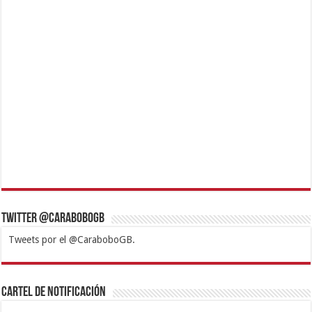
Twitter @CaraboboGB
Tweets por el @CaraboboGB.
1xbet
https://mvbcasino.com/
Betturkey
Betist
Kralbet
Supertotobet
Tipobet
Matadorbet
Mariobet
Cartel de Notificación