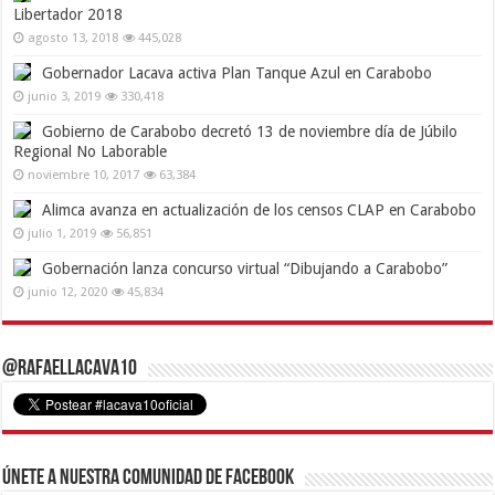
Libertador 2018
agosto 13, 2018
445,028
Gobernador Lacava activa Plan Tanque Azul en Carabobo
junio 3, 2019
330,418
Gobierno de Carabobo decretó 13 de noviembre día de Júbilo
Regional No Laborable
noviembre 10, 2017
63,384
Alimca avanza en actualización de los censos CLAP en Carabobo
julio 1, 2019
56,851
Gobernación lanza concurso virtual “Dibujando a Carabobo”
junio 12, 2020
45,834
@RafaelLacava10
Únete a nuestra comunidad de Facebook