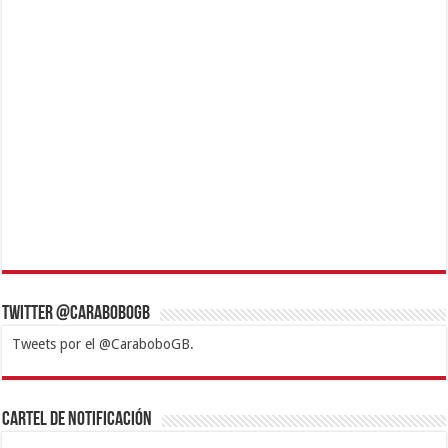
Twitter @CaraboboGB
Tweets por el @CaraboboGB.
1xbet
https://mvbcasino.com/
Betturkey
Betist
Kralbet
Supertotobet
Tipobet
Matadorbet
Mariobet
Cartel de Notificación