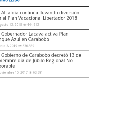
Alcaldía continúa llevando diversión
n el Plan Vacacional Libertador 2018
gosto 13, 2018
444,613
Gobernador Lacava activa Plan
nque Azul en Carabobo
unio 3, 2019
330,369
Gobierno de Carabobo decretó 13 de
viembre día de Júbilo Regional No
borable
oviembre 10, 2017
63,381