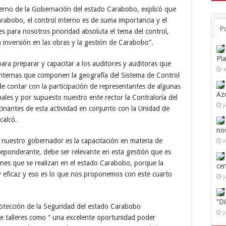
nterno de la Gobernación del estado Carabobo, explicó que
arabobo, el control interno es de suma importancia y el
P
 es para nosotros prioridad absoluta el tema del control,
inversión en las obras y la gestión de Carabobo”.
Pl
para preparar y capacitar a los auditores y auditoras que
a
 internas que componen la geografía del Sistema de Control
e contar con la participación de representantes de algunas
Az
ales y por supuesto nuestro ente rector la Contraloría del
j
inantes de esta actividad en conjunto con la Unidad de
calcó.
no
nuestro gobernador es la capacitación en materia de
n
 preponderante, debe ser relevante en esta gestión que es
iones que se realizan en el estado Carabobo, porque la
ce
a y eficaz y eso es lo que nos proponemos con este cuarto
j
“D
rotección de la Seguridad del estado Carabobo
j
de talleres como “ una excelente oportunidad poder