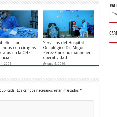
Twi
Tw
1x
ht
Cart
obeños son
Servicios del Hospital
ciados con cirugías
Oncológico Dr. Miguel
aratas en la CHET
Pérez Carreño mantienen
encia
operatividad
14, 2026
junio 6, 2026
publicada.
Los campos necesarios están marcados
*