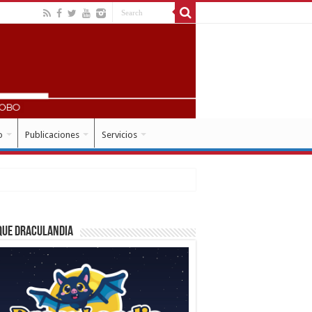
o
Publicaciones
Servicios
que Draculandia