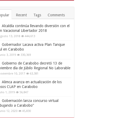
opular
Recent
Tags
Comments
Alcaldía continúa llevando diversión con el
an Vacacional Libertador 2018
gosto 13, 2018
444,613
Gobernador Lacava activa Plan Tanque
ul en Carabobo
unio 3, 2019
330,369
Gobierno de Carabobo decretó 13 de
viembre día de Júbilo Regional No Laborable
oviembre 10, 2017
63,381
Alimca avanza en actualización de los
nsos CLAP en Carabobo
ulio 1, 2019
56,847
Gobernación lanza concurso virtual
ibujando a Carabobo”
unio 12, 2020
45,830