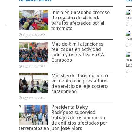
Inició en Carabobo proceso
de registro de vivienda
co
para los afectados por el
a
terremoto
agosto 6, 2026
Ta
Más de 6 mil atenciones
j
realizadas en actividad
lúdica y recreativa en CAI
no
Carabobo
La
agosto 6, 2026
n
Ministra de Turismo lideró
encuentro con prestadores
de servicio del eje costero
carabobeño
agosto 5, 2026
Presidenta Delcy
Rodríguez supervisó
trabajos de recuperación
de edificios afectados por
terremotos en Juan José Mora