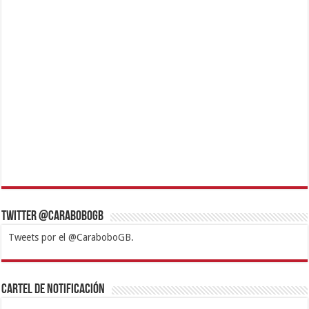
Twitter @CaraboboGB
Tweets por el @CaraboboGB.
1xbet
https://mvbcasino.com/
Betturkey
Betist
Kralbet
Supertotobet
Tipobet
Matadorbet
Mariobet
Cartel de Notificación