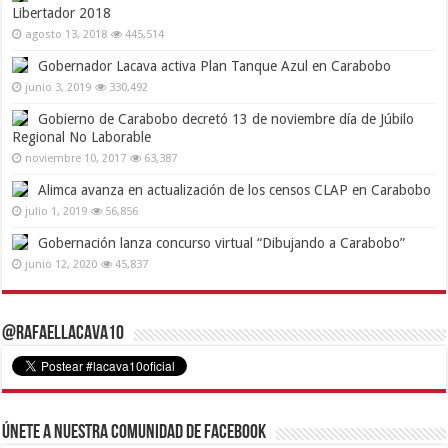
Libertador 2018
agosto 13, 2018
445,514
Gobernador Lacava activa Plan Tanque Azul en Carabobo
junio 3, 2019
330,492
Gobierno de Carabobo decretó 13 de noviembre día de Júbilo
Regional No Laborable
noviembre 10, 2017
63,387
Alimca avanza en actualización de los censos CLAP en Carabobo
julio 1, 2019
56,856
Gobernación lanza concurso virtual “Dibujando a Carabobo”
junio 12, 2020
45,837
@RafaelLacava10
Únete a nuestra comunidad de Facebook