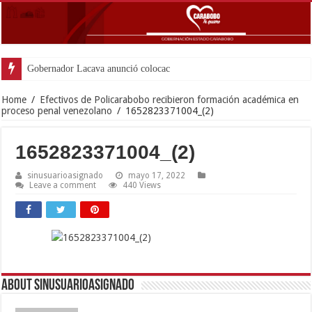
Gobernador Lacava anunció colocación de más de m
Home
/
Efectivos de Policarabobo recibieron formación académica en
proceso penal venezolano
/
1652823371004_(2)
1652823371004_(2)
sinusuarioasignado
mayo 17, 2022
Leave a comment
440 Views
About sinusuarioasignado