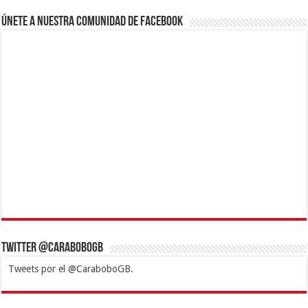
Únete a nuestra comunidad de Facebook
Twitter @CaraboboGB
Tweets por el @CaraboboGB.
1xbet
https://mvbcasino.com/
Betturkey
Betist
Kralbet
Supertotobet
Tipobet
Matadorbet
Mariobet