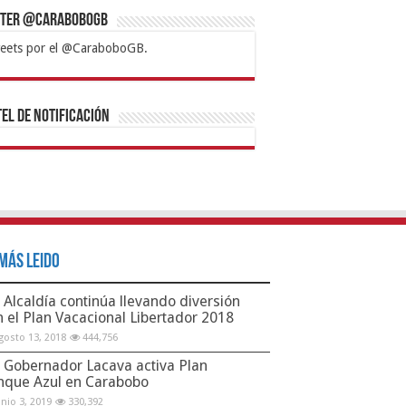
tter @CaraboboGB
eets por el @CaraboboGB.
bet
tps://mvbcasino.com/
Betturkey
Betist
Kralbet
Supertotobet
Tipobet
Matadorbet
Mariobet
Bahis
el de Notificación
Más Leido
Alcaldía continúa llevando diversión
n el Plan Vacacional Libertador 2018
gosto 13, 2018
444,756
Gobernador Lacava activa Plan
nque Azul en Carabobo
unio 3, 2019
330,392