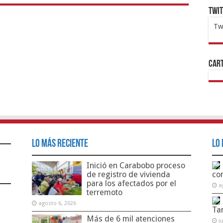
Twi
Tw
1x
ht
Cart
Lo Más Reciente
Lo 
Inició en Carabobo proceso
de registro de vivienda
co
para los afectados por el
a
terremoto
agosto 6, 2026
Ta
Más de 6 mil atenciones
j