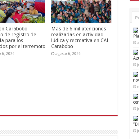
P
 en Carabobo
Más de 6 mil atenciones
o de registro de
realizadas en actividad
Pl
da para los
lúdica y recreativa en CAI
a
dos por el terremoto
Carabobo
o 6, 2026
agosto 6, 2026
Az
j
no
n
ce
j
“D
j