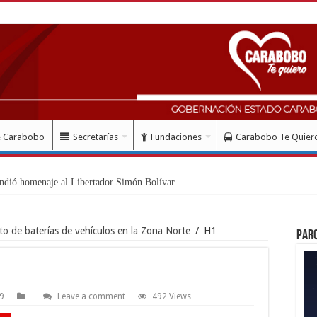
e Carabobo
Secretarías
Fundaciones
Carabobo Te Quier
ndió homenaje al Libertador Simón Bolívar recordando su g
o de baterías de vehículos en la Zona Norte
/
H1
Par
19
Leave a comment
492 Views