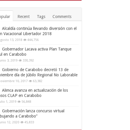
opular
Recent
Tags
Comments
Alcaldía continúa llevando diversión con el
an Vacacional Libertador 2018
gosto 13, 2018
444,756
Gobernador Lacava activa Plan Tanque
ul en Carabobo
unio 3, 2019
330,392
Gobierno de Carabobo decretó 13 de
viembre día de Júbilo Regional No Laborable
oviembre 10, 2017
63,382
Alimca avanza en actualización de los
nsos CLAP en Carabobo
ulio 1, 2019
56,848
Gobernación lanza concurso virtual
ibujando a Carabobo”
unio 12, 2020
45,833