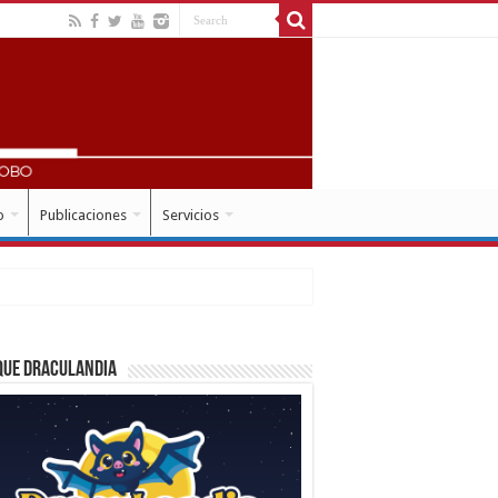
o
Publicaciones
Servicios
que Draculandia