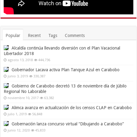
Popular
Recent
Tags
Comments
Alcaldía continúa llevando diversión con el Plan Vacacional
Libertador 2018
agosto 13, 2018
444,736
Gobernador Lacava activa Plan Tanque Azul en Carabobo
junio 3, 2019
330,387
Gobierno de Carabobo decretó 13 de noviembre día de Júbilo
Regional No Laborable
noviembre 10, 2017
63,382
Alimca avanza en actualización de los censos CLAP en Carabobo
julio 1, 2019
56,848
Gobernación lanza concurso virtual “Dibujando a Carabobo”
junio 12, 2020
45,833