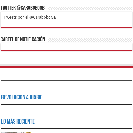
Twitter @CaraboboGB
Tweets por el @CaraboboGB.
1xbet
https://mvbcasino.com/
Betturkey
Betist
Kralbet
Supertotobet
Tipobet
Matadorbet
Mariobet
Cartel de Notificación
Revolución a Diario
Lo Más Reciente