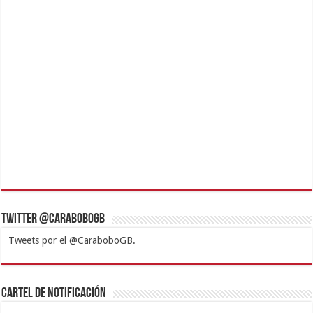
Twitter @CaraboboGB
Tweets por el @CaraboboGB.
1xbet
https://mvbcasino.com/
Betturkey
Betist
Kralbet
Supertotobet
Tipobet
Matadorbet
Mariobet
Cartel de Notificación