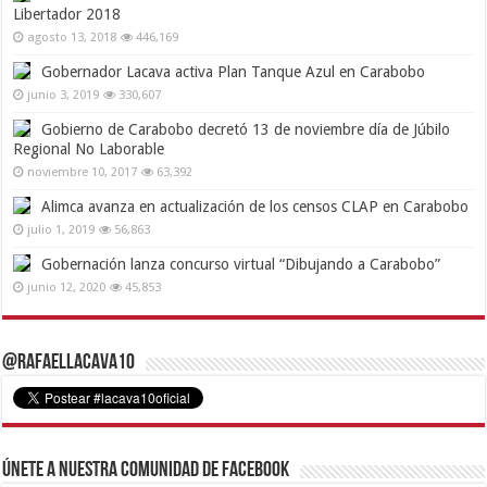
Libertador 2018
agosto 13, 2018
446,169
Gobernador Lacava activa Plan Tanque Azul en Carabobo
junio 3, 2019
330,607
Gobierno de Carabobo decretó 13 de noviembre día de Júbilo
Regional No Laborable
noviembre 10, 2017
63,392
Alimca avanza en actualización de los censos CLAP en Carabobo
julio 1, 2019
56,863
Gobernación lanza concurso virtual “Dibujando a Carabobo”
junio 12, 2020
45,853
@RafaelLacava10
Únete a nuestra comunidad de Facebook