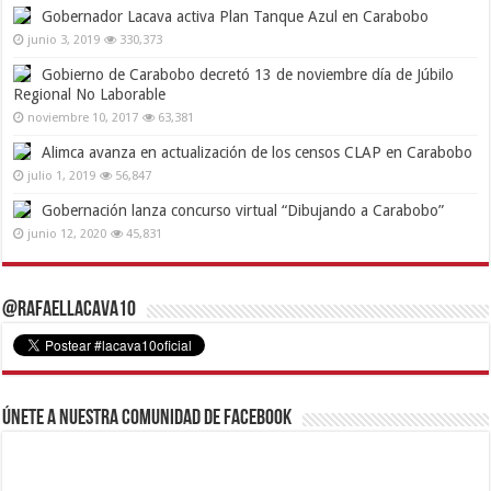
Gobernador Lacava activa Plan Tanque Azul en Carabobo
junio 3, 2019
330,373
Gobierno de Carabobo decretó 13 de noviembre día de Júbilo
Regional No Laborable
noviembre 10, 2017
63,381
Alimca avanza en actualización de los censos CLAP en Carabobo
julio 1, 2019
56,847
Gobernación lanza concurso virtual “Dibujando a Carabobo”
junio 12, 2020
45,831
@RafaelLacava10
Únete a nuestra comunidad de Facebook