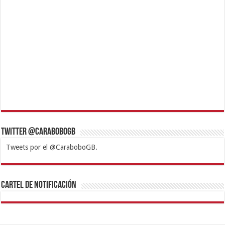
Twitter @CaraboboGB
Tweets por el @CaraboboGB.
1xbet
https://mvbcasino.com/
Betturkey
Betist
Kralbet
Supertotobet
Tipobet
Matadorbet
Mariobet
Cartel de Notificación