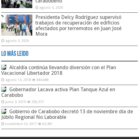
carabobeño
agosto 5, 2026
Presidenta Delcy Rodríguez supervisó
trabajos de recuperación de edificios
afectados por terremotos en Juan José
Mora
agosto 5, 2026
Lo Más Leido
Alcaldía continúa llevando diversión con el Plan
Vacacional Libertador 2018
agosto 13, 2018
444,688
Gobernador Lacava activa Plan Tanque Azul en
Carabobo
junio 3, 2019
330,373
Gobierno de Carabobo decretó 13 de noviembre día de
Júbilo Regional No Laborable
noviembre 10, 2017
63,381