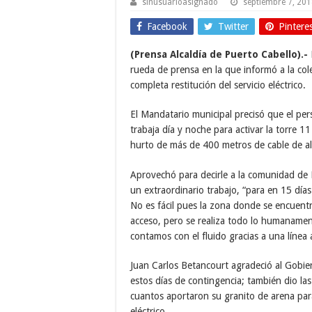
sinusuarioasignado
septiembre 7, 20
Facebook
Twitter
Pintere
(Prensa Alcaldía de Puerto Cabello).-
rueda de prensa en la que informó a la col
completa restitución del servicio eléctrico.
El Mandatario municipal precisó que el pers
trabaja día y noche para activar la torre 
hurto de más de 400 metros de cable de al
Aprovechó para decirle a la comunidad de 
un extraordinario trabajo, “para en 15 días
No es fácil pues la zona donde se encuentr
acceso, pero se realiza todo lo humanament
contamos con el fluido gracias a una línea 
Juan Carlos Betancourt agradeció al Gobie
estos días de contingencia; también dio la
cuantos aportaron su granito de arena par
eléctrico.