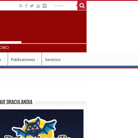
o
Publicaciones
Servicios
que Draculandia