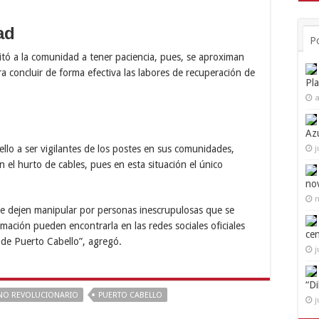
ad
P
vitó a la comunidad a tener paciencia, pues, se aproximan
 concluir de forma efectiva las labores de recuperación de
Pl
a
Az
llo a ser vigilantes de los postes en sus comunidades,
j
 el hurto de cables, pues en esta situación el único
no
n
se dejen manipular por personas inescrupulosas que se
mación pueden encontrarla en las redes sociales oficiales
ce
a de Puerto Cabello”, agregó.
j
“D
NO REVOLUCIONARIO
PUERTO CABELLO
j