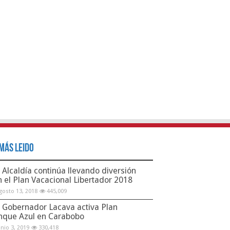
Más Leido
Alcaldía continúa llevando diversión
n el Plan Vacacional Libertador 2018
gosto 13, 2018
445,009
Gobernador Lacava activa Plan
nque Azul en Carabobo
unio 3, 2019
330,418