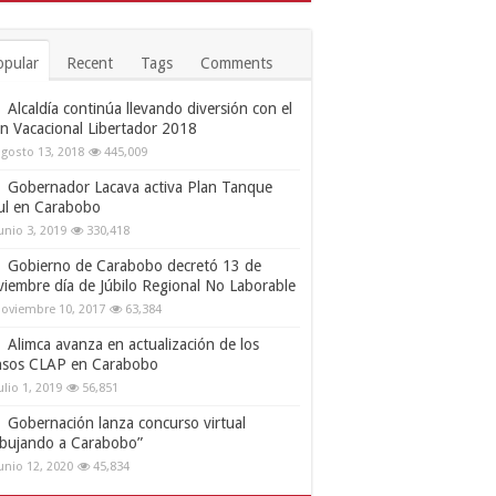
opular
Recent
Tags
Comments
Alcaldía continúa llevando diversión con el
an Vacacional Libertador 2018
gosto 13, 2018
445,009
Gobernador Lacava activa Plan Tanque
ul en Carabobo
unio 3, 2019
330,418
Gobierno de Carabobo decretó 13 de
viembre día de Júbilo Regional No Laborable
oviembre 10, 2017
63,384
Alimca avanza en actualización de los
nsos CLAP en Carabobo
ulio 1, 2019
56,851
Gobernación lanza concurso virtual
ibujando a Carabobo”
unio 12, 2020
45,834