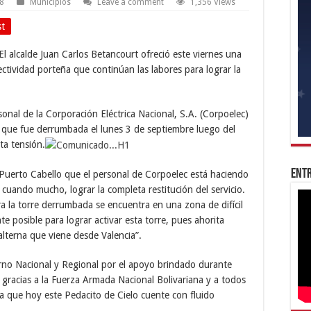
18
Municipios
Leave a comment
1,356 Views
st
El alcalde Juan Carlos Betancourt ofreció este viernes una
ectividad porteña que continúan las labores para lograr la
onal de la Corporación Eléctrica Nacional, S.A. (Corpoelec)
11 que fue derrumbada el lunes 3 de septiembre luego del
ta tensión.
Entr
Puerto Cabello que el personal de Corpoelec está haciendo
 cuando mucho, lograr la completa restitución del servicio.
a la torre derrumbada se encuentra en una zona de difícil
e posible para lograr activar esta torre, pues ahorita
alterna que viene desde Valencia”.
rno Nacional y Regional por el apoyo brindado durante
s gracias a la Fuerza Armada Nacional Bolivariana y a todos
a que hoy este Pedacito de Cielo cuente con fluido