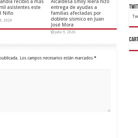
andia recibió a más
Alcaldesa Emily Riera hizo
Twi
mil asistentes este
entrega de ayudas a
l Niño
familias afectadas por
Tw
doblete sísmico en Juan
19, 2026
José Mora
1x
ht
julio 9, 2026
Cart
publicada.
Los campos necesarios están marcados
*