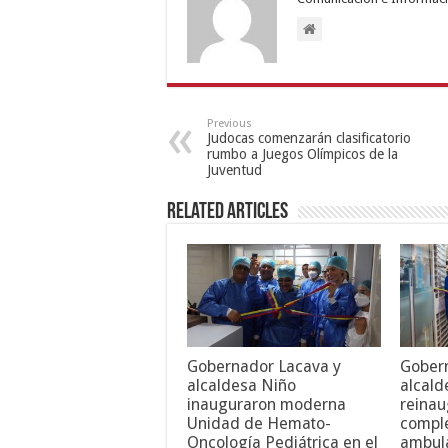
Previous
Judocas comenzarán clasificatorio
rumbo a Juegos Olímpicos de la
Juventud
Related Articles
Gobernador Lacava y
Gober
alcaldesa Niño
alcald
inauguraron moderna
reinau
Unidad de Hemato-
compl
Oncología Pediátrica en el
ambula