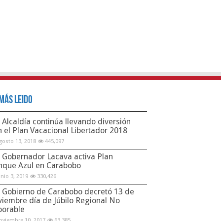
Más Leido
Alcaldía continúa llevando diversión
n el Plan Vacacional Libertador 2018
gosto 13, 2018
445,097
Gobernador Lacava activa Plan
nque Azul en Carabobo
unio 3, 2019
330,426
Gobierno de Carabobo decretó 13 de
viembre día de Júbilo Regional No
borable
oviembre 10, 2017
63,385