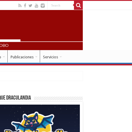
o
Publicaciones
Servicios
que Draculandia