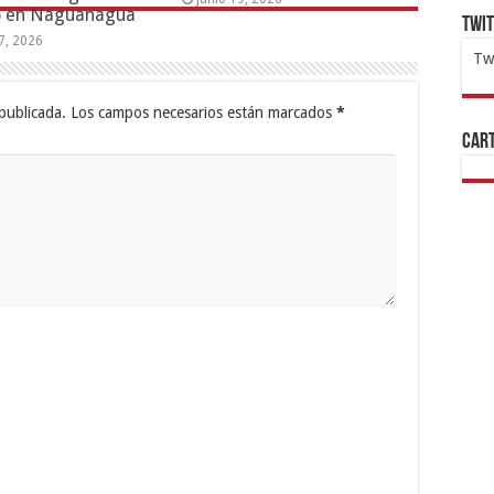
o en Naguanagua
Twi
17, 2026
Tw
1x
ht
publicada.
Los campos necesarios están marcados
*
Cart