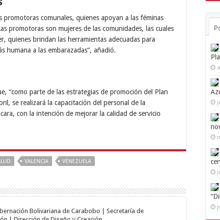
s
las promotoras comunales, quienes apoyan a las féminas
P
Las promotoras son mujeres de las comunidades, las cuales
r, quienes brindan las herramientas adecuadas para
más humana a las embarazadas”, añadió.
Pl
a
Az
que, “como parte de las estrategias de promoción del Plan
l, se realizará la capacitación del personal de la
j
ara, con la intención de mejorar la calidad de servicio
no
n
ce
ALUD
VALENCIA
VENEZUELA
j
“D
j
obernación Bolivariana de Carabobo | Secretaría de
ón | Dirección de Diseño y Creación