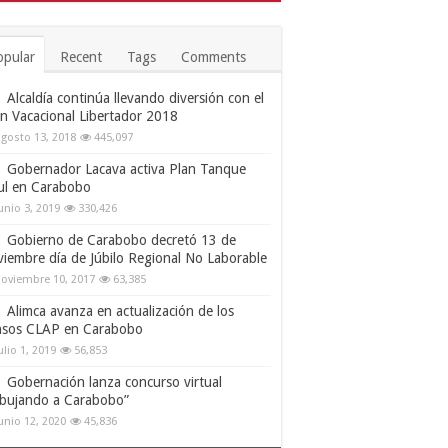
opular
Recent
Tags
Comments
Alcaldía continúa llevando diversión con el
an Vacacional Libertador 2018
gosto 13, 2018
445,097
Gobernador Lacava activa Plan Tanque
ul en Carabobo
unio 3, 2019
330,426
Gobierno de Carabobo decretó 13 de
viembre día de Júbilo Regional No Laborable
oviembre 10, 2017
63,385
Alimca avanza en actualización de los
nsos CLAP en Carabobo
ulio 1, 2019
56,853
Gobernación lanza concurso virtual
ibujando a Carabobo”
unio 12, 2020
45,836