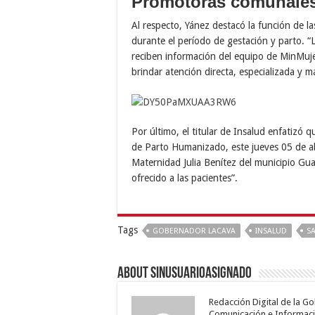
Promotoras comunale
Al respecto, Yánez destacó la función de 
durante el período de gestación y parto. “
reciben información del equipo de MinMuje
brindar atención directa, especializada y 
Por último, el titular de Insalud enfatizó 
de Parto Humanizado, este jueves 05 de abri
Maternidad Julia Benítez del municipio Guac
ofrecido a las pacientes”.
Tags
GOBERNADOR LACAVA
INSALUD
S
About sinusuarioasignado
Redacción Digital de la G
Comunicación e Informaci