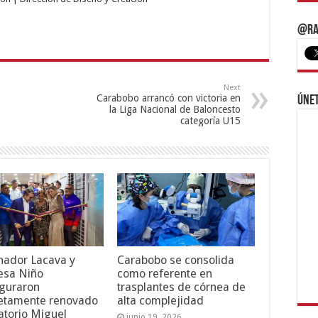
@Ra
Next
Carabobo arrancó con victoria en
Únet
la Liga Nacional de Baloncesto
categoría U15
nador Lacava y
Carabobo se consolida
esa Niño
como referente en
guraron
trasplantes de córnea de
etamente renovado
alta complejidad
torio Miguel
junio 19, 2026