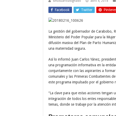
sinusuarioasignado
abril 4, 2018
Facebook
Twitter
Pintere
La gestión del gobernador de Carabobo, R
Ministerio del Poder Popular para la Muje
difusión masiva del Plan de Parto Humani
una maternidad segura.
Así lo informó Juan Carlos Yánez, presiden
una programación informativa en la entidad
conjuntamente con las aspirantes a formar
comunales y las Primeras Combatientes de 
este programa impulsado por el gobierno n
“La clave para que estas acciones tengan u
integración de todos los entes responsables
temas, donde se trabaje por la atención inte