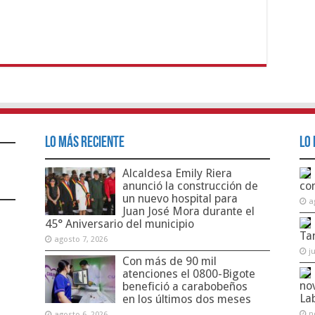
Lo Más Reciente
Lo 
Alcaldesa Emily Riera
anunció la construcción de
co
un nuevo hospital para
a
Juan José Mora durante el
45° Aniversario del municipio
Ta
agosto 7, 2026
j
Con más de 90 mil
atenciones el 0800-Bigote
no
benefició a carabobeños
La
en los últimos dos meses
n
agosto 6, 2026