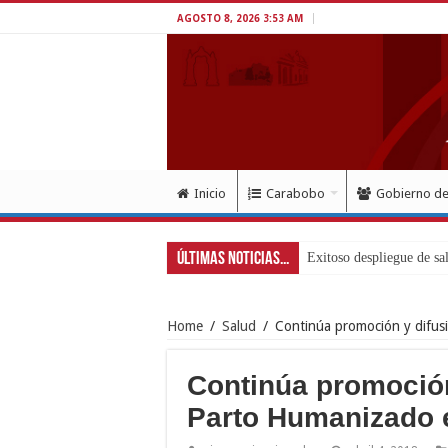
AGOSTO 8, 2026 3:53 AM
Inicio
Carabobo
Gobierno d
Últimas Noticias...
Home
/
Salud
/
Continúa promoción y difus
Continúa promoción
Parto Humanizado 