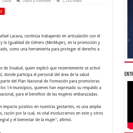
Salud
Leave a comment
2,244 Views
st
afael Lacava
,
continúa trabajando en articulación con el
r y la Igualdad de Género (MinMujer), en la promoción y
zado, como una herramienta para proteger el derecho a
te de Insalud, quien explicó que recientemente se activó
Entr
, donde participa el personal del área de la salud
 parte del Plan Nacional de Formación para promotoras
los 14 municipios, quienes han expresado su respaldo a
acional, para el beneficio de las mujeres embarazadas.
n impacto positivo en nuestras gestantes, es una amplia
, razón por la cual, es vital involucrarnos en este y otros
gral y el bienestar de la mujer”, afirmó.