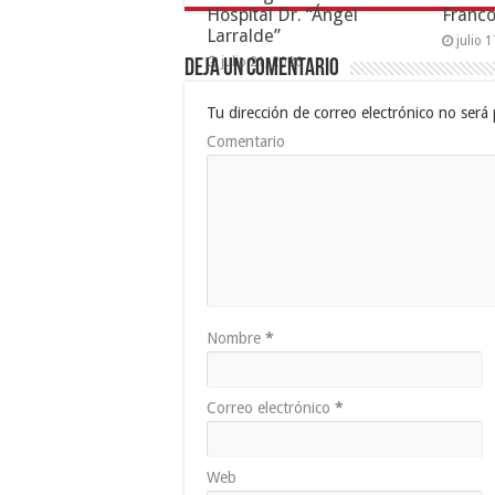
Hospital Dr. “Ángel
Franc
Larralde”
julio 
julio 21, 2026
Deja un comentario
Tu dirección de correo electrónico no será 
Comentario
Nombre
*
Correo electrónico
*
Web