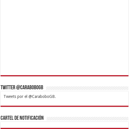
Twitter @CaraboboGB
Tweets por el @CaraboboGB.
1xbet
https://mvbcasino.com/
Betturkey
Betist
Kralbet
Supertotobet
Tipobet
Matadorbet
Mariobet
Cartel de Notificación