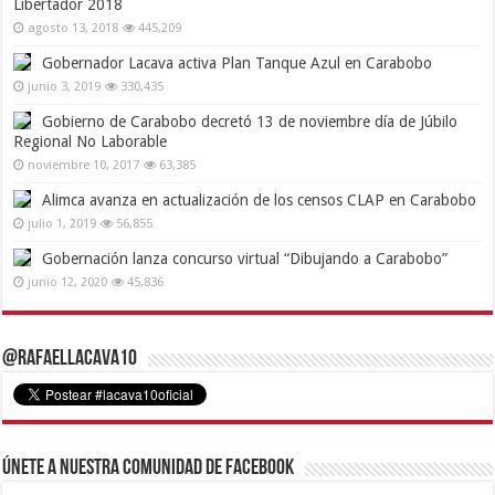
Libertador 2018
agosto 13, 2018
445,209
Gobernador Lacava activa Plan Tanque Azul en Carabobo
junio 3, 2019
330,435
Gobierno de Carabobo decretó 13 de noviembre día de Júbilo
Regional No Laborable
noviembre 10, 2017
63,385
Alimca avanza en actualización de los censos CLAP en Carabobo
julio 1, 2019
56,855
Gobernación lanza concurso virtual “Dibujando a Carabobo”
junio 12, 2020
45,836
@RafaelLacava10
Únete a nuestra comunidad de Facebook