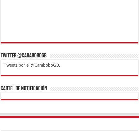
Twitter @CaraboboGB
Tweets por el @CaraboboGB.
1xbet
https://mvbcasino.com/
Betturkey
Betist
Kralbet
Supertotobet
Tipobet
Matadorbet
Mariobet
Cartel de Notificación