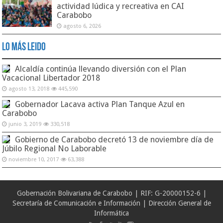
actividad lúdica y recreativa en CAI
Carabobo
agosto 6, 2026
Lo Más Leido
Alcaldía continúa llevando diversión con el Plan
Vacacional Libertador 2018
agosto 13, 2018
445,590
Gobernador Lacava activa Plan Tanque Azul en
Carabobo
junio 3, 2019
330,518
Gobierno de Carabobo decretó 13 de noviembre día de
Júbilo Regional No Laborable
noviembre 10, 2017
63,388
Gobernación Bolivariana de Carabobo | RIF: G-20000152-6 |
Secretaría de Comunicación e Información | Dirección General de
Informática