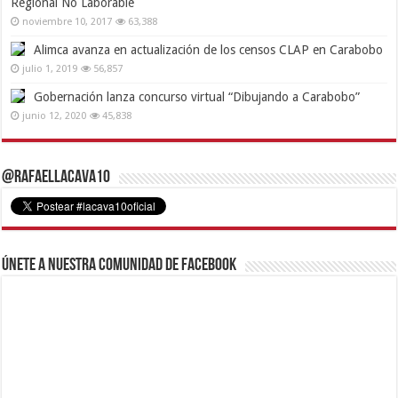
Regional No Laborable
noviembre 10, 2017
63,388
Alimca avanza en actualización de los censos CLAP en Carabobo
julio 1, 2019
56,857
Gobernación lanza concurso virtual “Dibujando a Carabobo”
junio 12, 2020
45,838
@RafaelLacava10
Únete a nuestra comunidad de Facebook