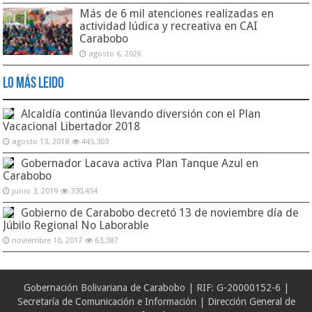
Más de 6 mil atenciones realizadas en
actividad lúdica y recreativa en CAI
Carabobo
agosto 6, 2026
Lo Más Leido
Alcaldía continúa llevando diversión con el Plan
Vacacional Libertador 2018
agosto 13, 2018
445,303
Gobernador Lacava activa Plan Tanque Azul en
Carabobo
junio 3, 2019
330,454
Gobierno de Carabobo decretó 13 de noviembre día de
Júbilo Regional No Laborable
noviembre 10, 2017
63,387
Gobernación Bolivariana de Carabobo | RIF: G-20000152-6 |
Secretaría de Comunicación e Información | Dirección General de