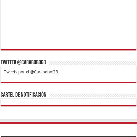
Twitter @CaraboboGB
Tweets por el @CaraboboGB.
1xbet
https://mvbcasino.com/
Betturkey
Betist
Kralbet
Supertotobet
Tipobet
Matadorbet
Mariobet
Cartel de Notificación