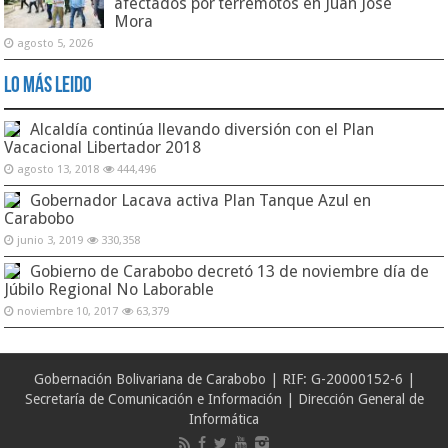
afectados por terremotos en Juan José
Mora
agosto 5, 2026
Lo Más Leido
Alcaldía continúa llevando diversión con el Plan
Vacacional Libertador 2018
agosto 13, 2018
444,496
Gobernador Lacava activa Plan Tanque Azul en
Carabobo
junio 3, 2019
330,358
Gobierno de Carabobo decretó 13 de noviembre día de
Júbilo Regional No Laborable
noviembre 10, 2017
63,379
Gobernación Bolivariana de Carabobo | RIF: G-20000152-6 |
Secretaría de Comunicación e Información | Dirección General de
Informática