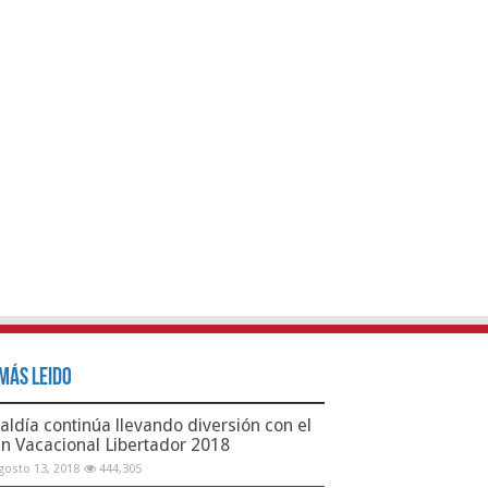
Más Leido
aldía continúa llevando diversión con el
an Vacacional Libertador 2018
gosto 13, 2018
444,305