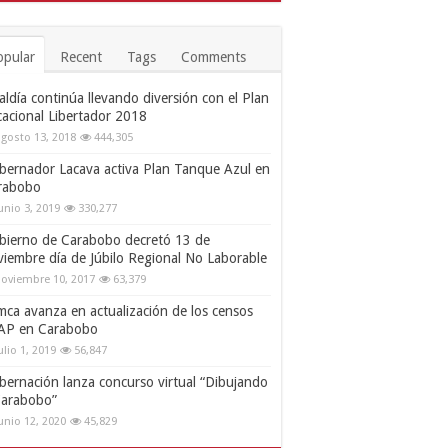
opular
Recent
Tags
Comments
aldía continúa llevando diversión con el Plan
cacional Libertador 2018
gosto 13, 2018
444,305
bernador Lacava activa Plan Tanque Azul en
rabobo
unio 3, 2019
330,277
bierno de Carabobo decretó 13 de
viembre día de Júbilo Regional No Laborable
oviembre 10, 2017
63,379
mca avanza en actualización de los censos
AP en Carabobo
ulio 1, 2019
56,847
bernación lanza concurso virtual “Dibujando
Carabobo”
unio 12, 2020
45,829