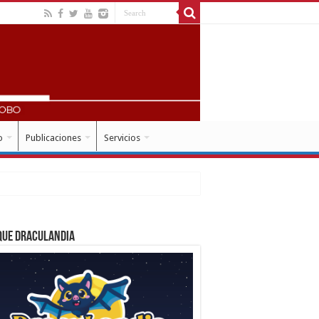
o
Publicaciones
Servicios
que Draculandia