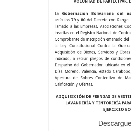
VOLUNTAD DE PARTICIPAR, 
La
Gobernación Bolivariana del e
artículos
79
y
80
del Decreto con Rango, V
llamado a las Empresas, Asociaciones Coo
inscritas en el Registro Nacional de Contr
Comprobante de inscripción emanado del Re
la Ley Constitucional Contra la Guerr
Adquisición de Bienes, Servicios y Obras
indicado, a retirar pliegos de condicione
Despacho del Gobernador, ubicada en el 
Díaz Moreno, Valencia, estado Carabobo
Apertura de Sobres Contentivo de Man
Calificación y Ofertas.
ADQUISICIÓN DE PRENDAS DE VESTIR
LAVANDERÍA Y
TINTORERÍA PAR
EJERCICIO E
Descargue