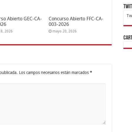
Twi
Tw
so Abierto GEC-CA-
Concurso Abierto FFC-CA-
026
003-2026
1x
ht
18, 2026
mayo 20, 2026
Cart
publicada.
Los campos necesarios están marcados
*