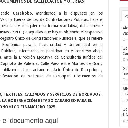
DOCUMENTOS DE CALIFICACIÓN Y OFERTAS
stado Carabobo
, atendiendo a lo dispuesto en los
P
alor y Fuerza de Ley de Contrataciones Públicas, hace el
perativas y cualquier otra forma Asociativa, debidamente
Alc
atistas (R.N.C.) o aquellas que hayan obtenido el respectivo
Va
gistro Único de Contrataciones Públicas al que se refiere
a
a Económica para la Racionalidad y Uniformidad en la
Go
 Públicas, interesadas en participar en el concurso abajo
Ca
s, ante la Dirección Ejecutiva de Consultoría Jurídica del
j
Capitolio de Valencia, Calle Páez entre Montes de Oca y
Go
, utilizando el mecanismo de Acto Único de Recepción y
no
ifestación de Voluntad de Participar, Documentos de
n
Ali
CL
, TEXTILES,
CALZADOS Y SERVICIOS DE BORDADOS,
j
A LA GOBERNACIÓN ESTADO CARABOBO
PARA EL
CONÓMICO FINANCIERO 2025
Go
a 
 el documento aquí
j