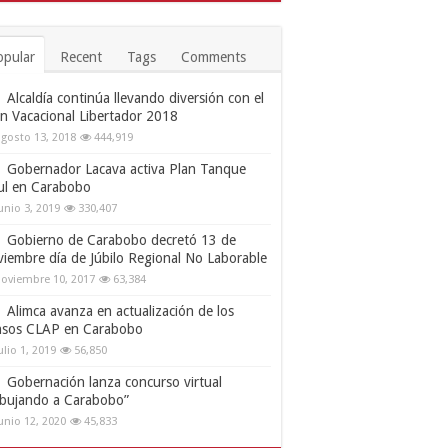
opular
Recent
Tags
Comments
Alcaldía continúa llevando diversión con el
an Vacacional Libertador 2018
gosto 13, 2018
444,919
Gobernador Lacava activa Plan Tanque
ul en Carabobo
unio 3, 2019
330,407
Gobierno de Carabobo decretó 13 de
viembre día de Júbilo Regional No Laborable
oviembre 10, 2017
63,384
Alimca avanza en actualización de los
nsos CLAP en Carabobo
ulio 1, 2019
56,850
Gobernación lanza concurso virtual
ibujando a Carabobo”
unio 12, 2020
45,833