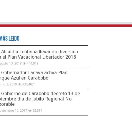
Más Leido
Alcaldía continúa llevando diversión
n el Plan Vacacional Libertador 2018
gosto 13, 2018
444,919
Gobernador Lacava activa Plan
nque Azul en Carabobo
unio 3, 2019
330,407
Gobierno de Carabobo decretó 13 de
viembre día de Júbilo Regional No
borable
oviembre 10, 2017
63,384