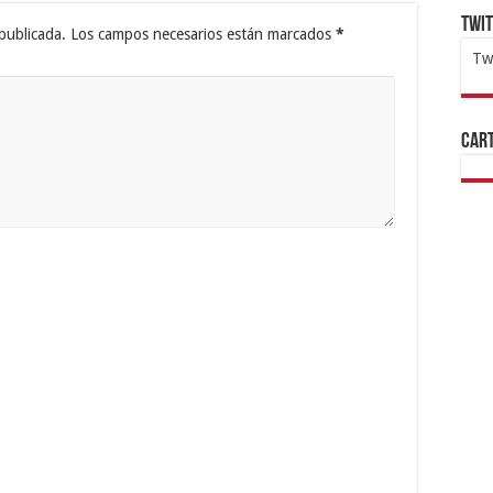
Twi
publicada.
Los campos necesarios están marcados
*
Tw
1x
ht
Cart