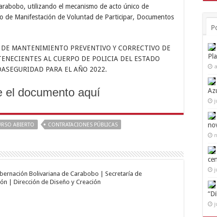
Carabobo, utilizando el mecanismo de acto único de
o de Manifestación de Voluntad de Participar, Documentos
P
IO DE MANTENIMIENTO PREVENTIVO Y CORRECTIVO DE
Pl
ENECIENTES AL CUERPO DE POLICIA DEL ESTADO
a
ASEGURIDAD PARA EL AÑO 2022.
 el documento aquí
Az
j
no
RSO ABIERTO
CONTRATACIONES PÚBLICAS
n
ce
j
obernación Bolivariana de Carabobo | Secretaría de
ón | Dirección de Diseño y Creación
“D
j