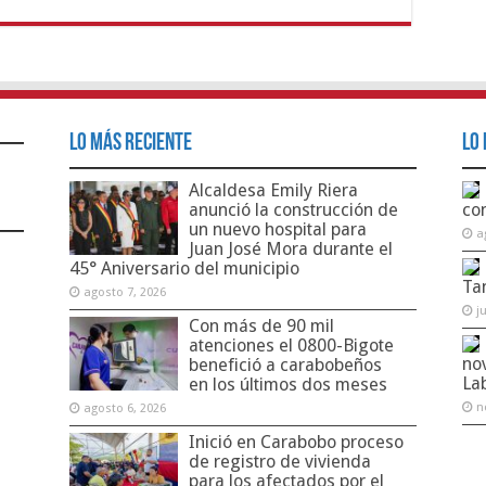
Lo Más Reciente
Lo 
Alcaldesa Emily Riera
anunció la construcción de
co
un nuevo hospital para
a
Juan José Mora durante el
45° Aniversario del municipio
Ta
agosto 7, 2026
j
Con más de 90 mil
atenciones el 0800-Bigote
no
benefició a carabobeños
La
en los últimos dos meses
n
agosto 6, 2026
Inició en Carabobo proceso
de registro de vivienda
para los afectados por el