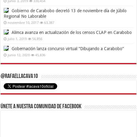
junio 3, 2019
330,454
Gobierno de Carabobo decretó 13 de noviembre día de Júbilo
Regional No Laborable
noviembre 10, 2017
63,387
Alimca avanza en actualización de los censos CLAP en Carabobo
julio 1, 2019
56,856
Gobernación lanza concurso virtual “Dibujando a Carabobo”
junio 12, 2020
45,836
@RafaelLacava10
Únete a nuestra comunidad de Facebook