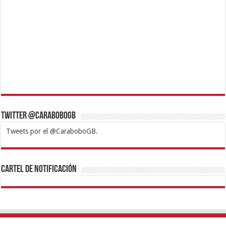
Twitter @CaraboboGB
Tweets por el @CaraboboGB.
1xbet
https://mvbcasino.com/
Betturkey
Betist
Kralbet
Supertotobet
Tipobet
Matadorbet
Mariobet
Cartel de Notificación