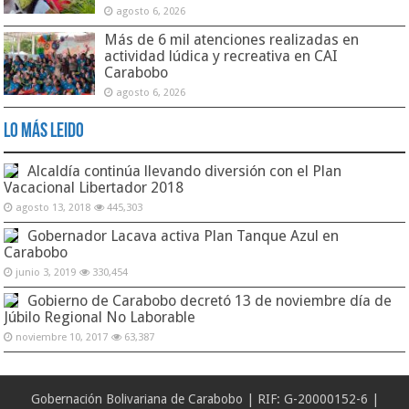
agosto 6, 2026
Más de 6 mil atenciones realizadas en
actividad lúdica y recreativa en CAI
Carabobo
agosto 6, 2026
Lo Más Leido
Alcaldía continúa llevando diversión con el Plan
Vacacional Libertador 2018
agosto 13, 2018
445,303
Gobernador Lacava activa Plan Tanque Azul en
Carabobo
junio 3, 2019
330,454
Gobierno de Carabobo decretó 13 de noviembre día de
Júbilo Regional No Laborable
noviembre 10, 2017
63,387
Gobernación Bolivariana de Carabobo | RIF: G-20000152-6 |