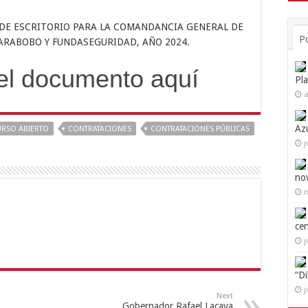
S DE ESCRITORIO PARA LA COMANDANCIA GENERAL DE
P
CARABOBO Y FUNDASEGURIDAD, AÑO 2024.
el documento aquí
Pl
a
Az
RSO ABIERTO
CONTRATACIONES
CONTRATACIONES PÚBLICAS
j
no
n
ce
j
“D
j
Next
Gobernador Rafael Lacava