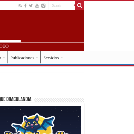
o
Publicaciones
Servicios
que Draculandia