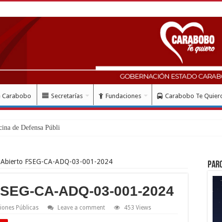
e Carabobo
Secretarías
Fundaciones
Carabobo Te Quier
cina de Defensa Pública en el municipi
 Abierto FSEG-CA-ADQ-03-001-2024
Par
FSEG-CA-ADQ-03-001-2024
iones Públicas
Leave a comment
453 Views