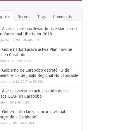
opular
Recent
Tags
Comments
Alcaldía continúa llevando diversión con el
an Vacacional Libertador 2018
gosto 13, 2018
445,889
Gobernador Lacava activa Plan Tanque
ul en Carabobo
unio 3, 2019
330,560
Gobierno de Carabobo decretó 13 de
viembre día de Júbilo Regional No Laborable
oviembre 10, 2017
63,390
Alimca avanza en actualización de los
nsos CLAP en Carabobo
ulio 1, 2019
56,860
Gobernación lanza concurso virtual
ibujando a Carabobo”
unio 12, 2020
45,841