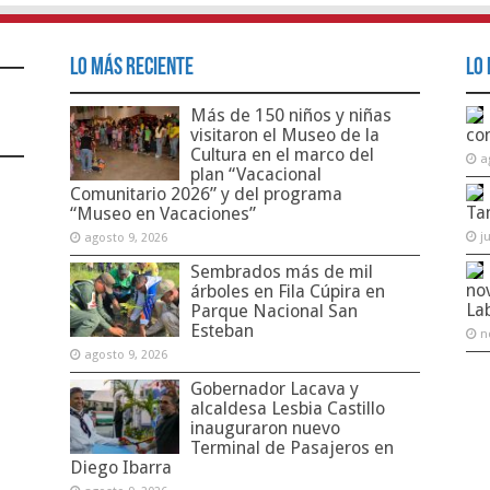
Lo Más Reciente
Lo 
Más de 150 niños y niñas
visitaron el Museo de la
co
Cultura en el marco del
a
plan “Vacacional
Comunitario 2026” y del programa
Ta
“Museo en Vacaciones”
j
agosto 9, 2026
Sembrados más de mil
no
árboles en Fila Cúpira en
La
Parque Nacional San
Esteban
n
agosto 9, 2026
Gobernador Lacava y
alcaldesa Lesbia Castillo
inauguraron nuevo
Terminal de Pasajeros en
Diego Ibarra