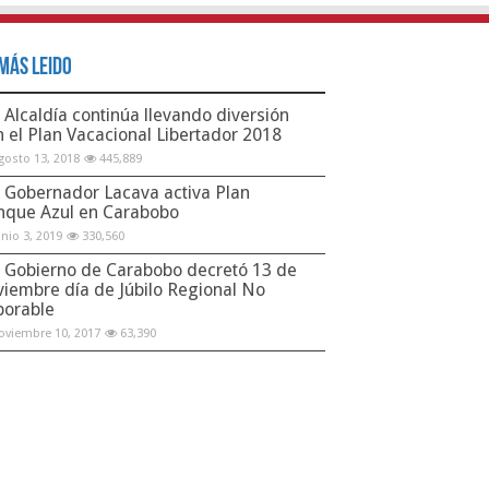
Más Leido
Alcaldía continúa llevando diversión
n el Plan Vacacional Libertador 2018
gosto 13, 2018
445,889
Gobernador Lacava activa Plan
nque Azul en Carabobo
unio 3, 2019
330,560
Gobierno de Carabobo decretó 13 de
viembre día de Júbilo Regional No
borable
oviembre 10, 2017
63,390