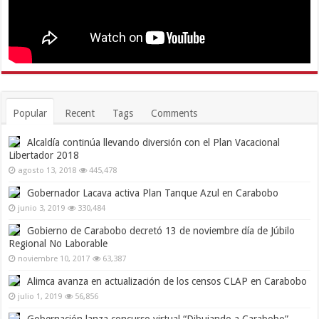
Popular
Recent
Tags
Comments
Alcaldía continúa llevando diversión con el Plan Vacacional
Libertador 2018
agosto 13, 2018
445,478
Gobernador Lacava activa Plan Tanque Azul en Carabobo
junio 3, 2019
330,484
Gobierno de Carabobo decretó 13 de noviembre día de Júbilo
Regional No Laborable
noviembre 10, 2017
63,387
Alimca avanza en actualización de los censos CLAP en Carabobo
julio 1, 2019
56,856
Gobernación lanza concurso virtual “Dibujando a Carabobo”