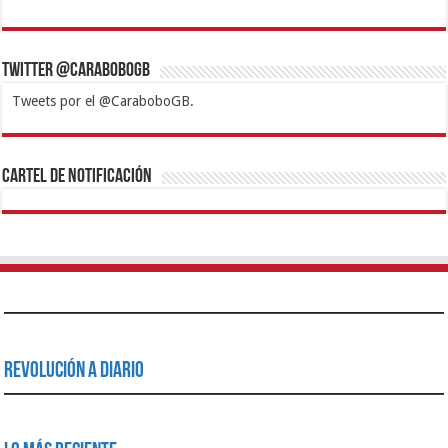
Twitter @CaraboboGB
Tweets por el @CaraboboGB.
1xbet
https://mvbcasino.com/
Betturkey
Betist
Kralbet
Supertotobet
Tipobet
Matadorbet
Mariobet
Cartel de Notificación
Revolución a Diario