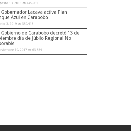
gosto 13, 2018
445,031
Gobernador Lacava activa Plan
nque Azul en Carabobo
unio 3, 2019
330,418
Gobierno de Carabobo decretó 13 de
viembre día de Júbilo Regional No
borable
oviembre 10, 2017
63,384