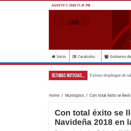
AGOSTO 7, 2026 11:41 PM
Inicio
Carabobo
Gobierno d
Últimas Noticias...
Exitoso despliegue de sa
Home
/
Municipios
/
Con total éxito se llev
Con total éxito se 
Navideña 2018 en l