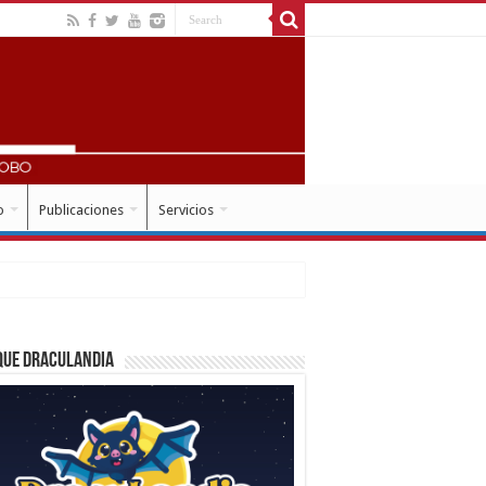
o
Publicaciones
Servicios
que Draculandia