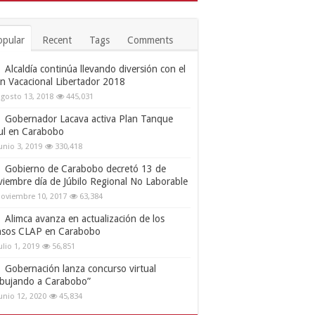
opular
Recent
Tags
Comments
Alcaldía continúa llevando diversión con el
an Vacacional Libertador 2018
gosto 13, 2018
445,031
Gobernador Lacava activa Plan Tanque
ul en Carabobo
unio 3, 2019
330,418
Gobierno de Carabobo decretó 13 de
viembre día de Júbilo Regional No Laborable
oviembre 10, 2017
63,384
Alimca avanza en actualización de los
nsos CLAP en Carabobo
ulio 1, 2019
56,851
Gobernación lanza concurso virtual
ibujando a Carabobo”
unio 12, 2020
45,834