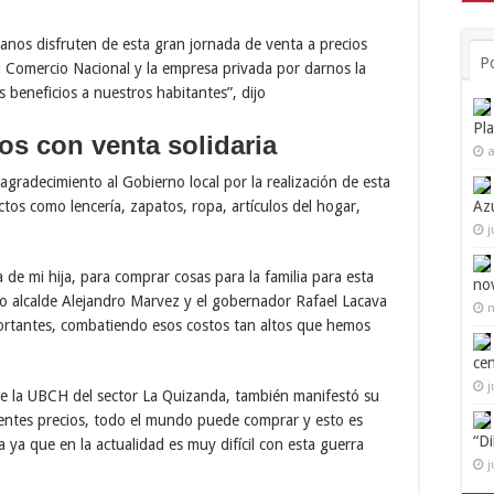
anos disfruten de esta gran jornada de venta a precios
P
el Comercio Nacional y la empresa privada por darnos la
 beneficios a nuestros habitantes”, dijo
Pl
os con venta solidaria
a
radecimiento al Gobierno local por la realización de esta
Az
tos como lencería, zapatos, ropa, artículos del hogar,
j
a de mi hija, para comprar cosas para la familia para esta
no
o alcalde Alejandro Marvez y el gobernador Rafael Lacava
n
mportantes, combatiendo esos costos tan altos que hemos
ce
j
de la UBCH del sector La Quizanda, también manifestó su
celentes precios, todo el mundo puede comprar y esto es
“D
 ya que en la actualidad es muy difícil con esta guerra
j