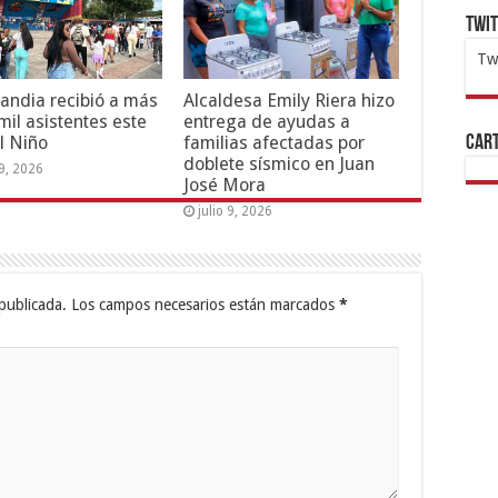
Twi
Tw
1x
ht
andia recibió a más
Alcaldesa Emily Riera hizo
mil asistentes este
entrega de ayudas a
Cart
l Niño
familias afectadas por
doblete sísmico en Juan
19, 2026
José Mora
julio 9, 2026
publicada.
Los campos necesarios están marcados
*