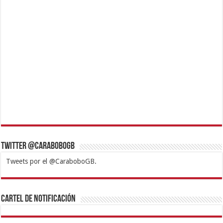
Twitter @CaraboboGB
Tweets por el @CaraboboGB.
1xbet
https://mvbcasino.com/
Betturkey
Betist
Kralbet
Supertotobet
Tipobet
Matadorbet
Mariobet
Cartel de Notificación