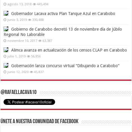
agosto 13, 2018
445,494
Gobernador Lacava activa Plan Tanque Azul en Carabobo
junio 3, 2019
330,488
Gobierno de Carabobo decretó 13 de noviembre día de Júbilo
Regional No Laborable
noviembre 10, 2017
63,387
Alimca avanza en actualización de los censos CLAP en Carabobo
julio 1, 2019
56,856
Gobernación lanza concurso virtual “Dibujando a Carabobo”
junio 12, 2020
45,837
@RafaelLacava10
Únete a nuestra comunidad de Facebook