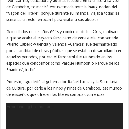
Ivón Carrillo, educadora y además locutora en la emisora La Voz
de Carabobo, se mostró entusiasmada ante la inauguración del
“Vagón del Títere”, porque durante su infancia, viajaba todas las
semanas en este ferrocarril para visitar a sus abuelos.
“A mediados de los años 60´s y comienzo de los 70´s, motivado
a que se acaba el trayecto ferroviario de Venezuela, con sentido
Puerto Cabello-Valencia y Valencia –Caracas, fue desmantelado
por la cantidad de obras públicas que se estaban desarrollando en
aquellos periodos, por eso el ferrocarril fue reubicado en los
espacios que conocemos como Parque Humbolt o Parque de los
Enanitos”, indicó.
Por esto, agradeció al gobernador Rafael Lacava y la Secretaría
de Cultura, por darle a los niños y niñas de Carabobo, ese mundo
de ensueños que ofrecen los títeres con sus ocurrencias.
Error loading this resource