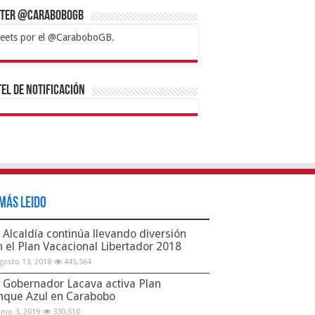
tter @CaraboboGB
eets por el @CaraboboGB.
bet
tps://mvbcasino.com/
Betturkey
Betist
Kralbet
Supertotobet
Tipobet
Matadorbet
Mariobet
Bahis
el de Notificación
Más Leido
Alcaldía continúa llevando diversión
n el Plan Vacacional Libertador 2018
gosto 13, 2018
445,564
Gobernador Lacava activa Plan
nque Azul en Carabobo
unio 3, 2019
330,510