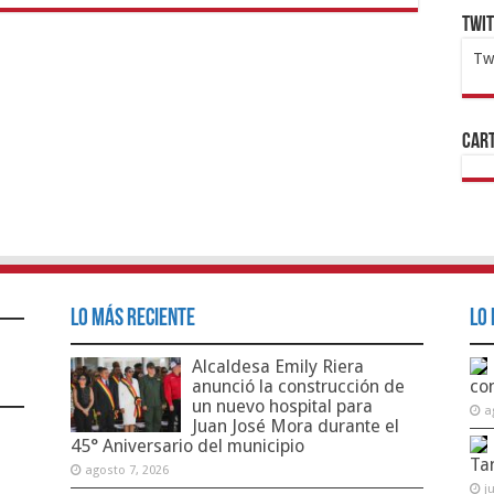
Twi
Tw
1x
ht
Cart
Lo Más Reciente
Lo 
Alcaldesa Emily Riera
anunció la construcción de
co
un nuevo hospital para
a
Juan José Mora durante el
45° Aniversario del municipio
Ta
agosto 7, 2026
j