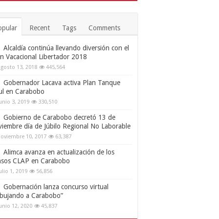
opular
Recent
Tags
Comments
Alcaldía continúa llevando diversión con el
an Vacacional Libertador 2018
gosto 13, 2018
445,564
Gobernador Lacava activa Plan Tanque
ul en Carabobo
unio 3, 2019
330,510
Gobierno de Carabobo decretó 13 de
viembre día de Júbilo Regional No Laborable
oviembre 10, 2017
63,387
Alimca avanza en actualización de los
nsos CLAP en Carabobo
ulio 1, 2019
56,856
Gobernación lanza concurso virtual
ibujando a Carabobo”
unio 12, 2020
45,837