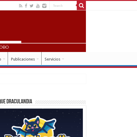
o
Publicaciones
Servicios
que Draculandia