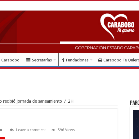
e Carabobo
Secretarías
Fundaciones
Carabobo Te Quier
lud con
 recibió jornada de saneamiento
/
2H
Par
Leave a comment
596 Views