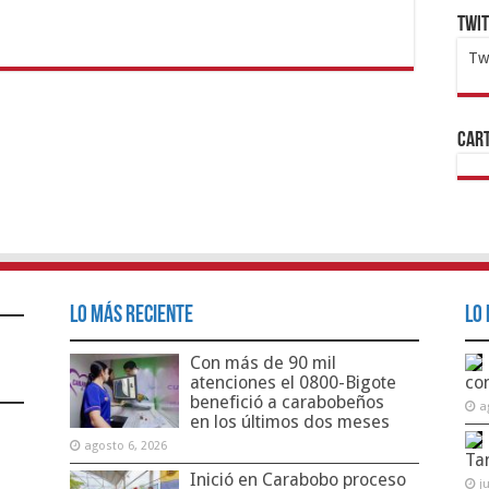
Twi
Tw
1x
ht
Cart
Lo Más Reciente
Lo 
Con más de 90 mil
atenciones el 0800-Bigote
co
benefició a carabobeños
a
en los últimos dos meses
agosto 6, 2026
Ta
Inició en Carabobo proceso
j