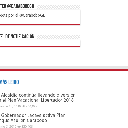
tter @CaraboboGB
eets por el @CaraboboGB.
bet
tps://mvbcasino.com/
Betturkey
Betist
Kralbet
Supertotobet
Tipobet
Matadorbet
Mariobet
Bahis
el de Notificación
Más Leido
Alcaldía continúa llevando diversión
n el Plan Vacacional Libertador 2018
gosto 13, 2018
444,897
Gobernador Lacava activa Plan
nque Azul en Carabobo
unio 3, 2019
330,406