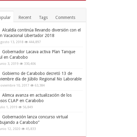
opular
Recent
Tags
Comments
Alcaldía continúa llevando diversión con el
an Vacacional Libertador 2018
gosto 13, 2018
444,897
Gobernador Lacava activa Plan Tanque
ul en Carabobo
unio 3, 2019
330,406
Gobierno de Carabobo decretó 13 de
viembre día de Júbilo Regional No Laborable
oviembre 10, 2017
63,384
Alimca avanza en actualización de los
nsos CLAP en Carabobo
ulio 1, 2019
56,849
Gobernación lanza concurso virtual
ibujando a Carabobo”
unio 12, 2020
45,833