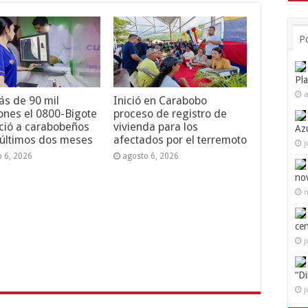
P
Pl
a
s de 90 mil
Inició en Carabobo
ones el 0800-Bigote
proceso de registro de
ció a carabobeños
vivienda para los
Az
 últimos dos meses
afectados por el terremoto
j
o 6, 2026
agosto 6, 2026
no
n
ce
j
“D
j