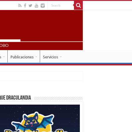
o
Publicaciones
Servicios
que Draculandia