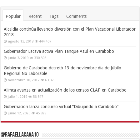
Popular
Recent
Tags
Comments
Alcaldía continúa llevando diversión con el Plan Vacacional Libertador
2018
agosto 13, 2018
444,407
Gobernador Lacava activa Plan Tanque Azul en Carabobo
junio 3, 2019
330,303
Gobierno de Carabobo decretó 13 de noviembre día de Júbilo
Regional No Laborable
noviembre 10, 2017
63,379
Alimca avanza en actualización de los censos CLAP en Carabobo
julio 1, 2019
56,847
Gobernación lanza concurso virtual “Dibujando a Carabobo”
junio 12, 2020
45,829
@RafaelLacava10