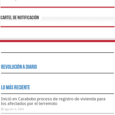
1xbet
https://mvbcasino.com/
Betturkey
Betist
Kralbet
Supertotobet
Tipobet
Matadorbet
Mariobet
Cartel de Notificación
Revolución a Diario
Lo Más Reciente
Inició en Carabobo proceso de registro de vivienda para
los afectados por el terremoto
agosto 6, 2026