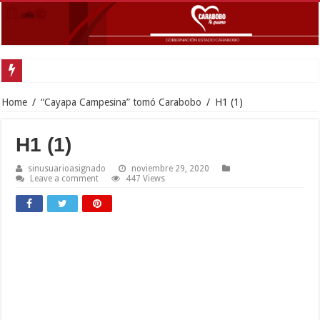
G
Home
/
“Cayapa Campesina” tomó Carabobo
/
H1 (1)
H1 (1)
sinusuarioasignado
noviembre 29, 2020
Leave a comment
447 Views