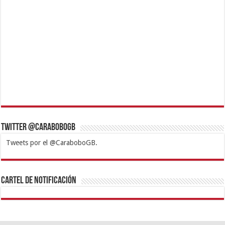
Twitter @CaraboboGB
Tweets por el @CaraboboGB.
1xbet
https://mvbcasino.com/
Betturkey
Betist
Kralbet
Supertotobet
Tipobet
Matadorbet
Mariobet
Cartel de Notificación