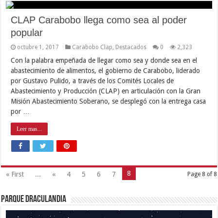
CLAP Carabobo llega como sea al poder
popular
octubre 1, 2017
Carabobo Clap
,
Destacados
0
2,323
Con la palabra empeñada de llegar como sea y donde sea en el
abastecimiento de alimentos, el gobierno de Carabobo, liderado
por Gustavo Pulido, a través de los Comités Locales de
Abastecimiento y Producción (CLAP) en articulación con la Gran
Misión Abastecimiento Soberano, se desplegó con la entrega casa
por …
Leer mas...
8
« First
...
«
4
5
6
7
Page 8 of 8
Parque Draculandia