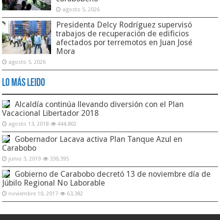
agosto 5, 2026
Presidenta Delcy Rodríguez supervisó
trabajos de recuperación de edificios
afectados por terremotos en Juan José
Mora
agosto 5, 2026
Lo Más Leido
Alcaldía continúa llevando diversión con el Plan
Vacacional Libertador 2018
agosto 13, 2018
444,802
Gobernador Lacava activa Plan Tanque Azul en
Carabobo
junio 3, 2019
330,395
Gobierno de Carabobo decretó 13 de noviembre día de
Júbilo Regional No Laborable
noviembre 10, 2017
63,382