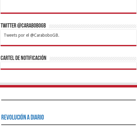
Twitter @CaraboboGB
Tweets por el @CaraboboGB.
1xbet
https://mvbcasino.com/
Betturkey
Betist
Kralbet
Supertotobet
Tipobet
Matadorbet
Mariobet
Cartel de Notificación
Revolución a Diario