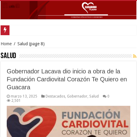
Gobernador Lacava y alcald
Home
/
Salud
(page 8)
Salud
Gobernador Lacava dio inicio a obra de la
Fundación Cardiovital Corazón Te Quiero en
Guacara
marzo 13, 2025
Destacados
,
Gobernador
,
Salud
0
2,501