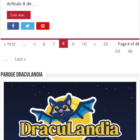
Artículo 8 de …
Leer mas...
8
« First
...
«
6
7
9
10
»
20
Page 8 of 48
30
40
...
Last »
Parque Draculandia