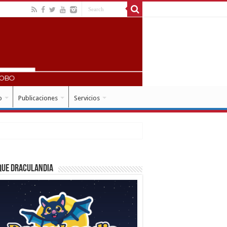
o
Publicaciones
Servicios
que Draculandia