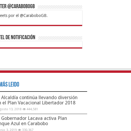
tter @CaraboboGB
eets por el @CaraboboGB.
bet
tps://mvbcasino.com/
Betturkey
Betist
Kralbet
Supertotobet
Tipobet
Matadorbet
Mariobet
Bahis
el de Notificación
Más Leido
Alcaldía continúa llevando diversión
n el Plan Vacacional Libertador 2018
gosto 13, 2018
444,581
Gobernador Lacava activa Plan
nque Azul en Carabobo
unio 3, 2019
330,367