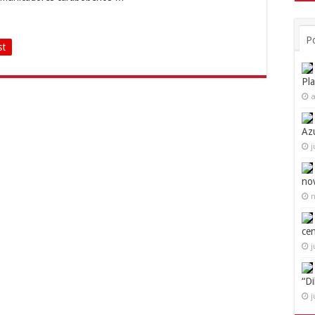
P
st
Pl
a
Az
j
no
n
ce
j
“D
j