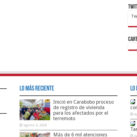
Twi
Tw
1x
ht
Cart
Lo Más Reciente
Lo 
Inició en Carabobo proceso
de registro de vivienda
co
para los afectados por el
a
terremoto
agosto 6, 2026
Ta
Más de 6 mil atenciones
j