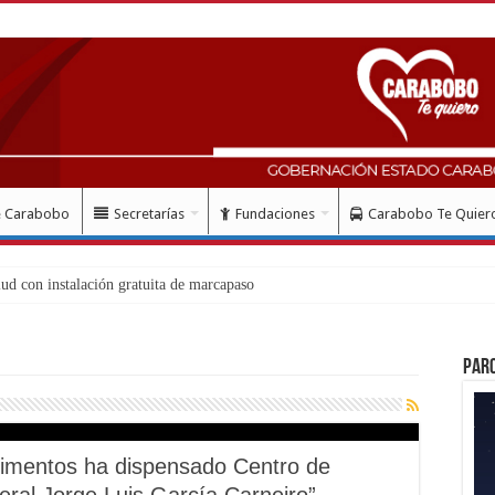
e Carabobo
Secretarías
Fundaciones
Carabobo Te Quier
Par
alimentos ha dispensado Centro de
eral Jorge Luis García Carneiro”