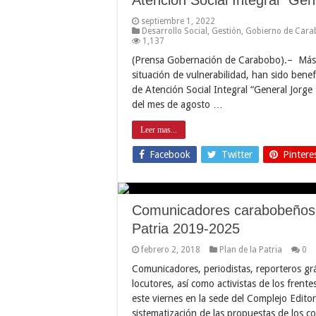
septiembre 1, 2022
Desarrollo Social
,
Gestión
,
Gobierno de Cara
1,137
(Prensa Gobernación de Carabobo).– Más d
situación de vulnerabilidad, han sido bene
de Atención Social Integral “General Jorge 
del mes de agosto …
Leer mas...
Facebook
Twitter
Pintere
Comunicadores carabobeños d
Patria 2019-2025
febrero 2, 2018
Plan de la Patria
0
Comunicadores, periodistas, reporteros gr
locutores, así como activistas de los frent
este viernes en la sede del Complejo Editori
sistematización de las propuestas de los