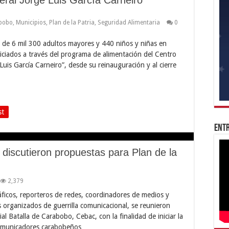
bobo
,
Municipios
,
Plan de la Patria
,
Seguridad Alimentaria
0
e 6 mil 300 adultos mayores y 440 niños y niñas en
ficiados a través del programa de alimentación del Centro
Luis García Carneiro”, desde su reinauguración y al cierre
st
Entr
iscutieron propuestas para Plan de la
2,379
áficos, reporteros de redes, coordinadores de medios y
es organizados de guerrilla comunicacional, se reunieron
al Batalla de Carabobo, Cebac, con la finalidad de iniciar la
 comunicadores carabobeños …