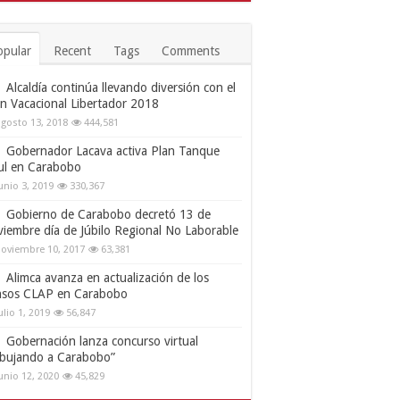
opular
Recent
Tags
Comments
Alcaldía continúa llevando diversión con el
an Vacacional Libertador 2018
gosto 13, 2018
444,581
Gobernador Lacava activa Plan Tanque
ul en Carabobo
unio 3, 2019
330,367
Gobierno de Carabobo decretó 13 de
viembre día de Júbilo Regional No Laborable
oviembre 10, 2017
63,381
Alimca avanza en actualización de los
nsos CLAP en Carabobo
ulio 1, 2019
56,847
Gobernación lanza concurso virtual
ibujando a Carabobo”
unio 12, 2020
45,829