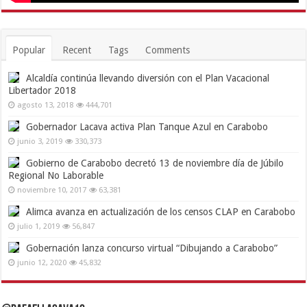
Popular
Recent
Tags
Comments
Alcaldía continúa llevando diversión con el Plan Vacacional
Libertador 2018
agosto 13, 2018
444,701
Gobernador Lacava activa Plan Tanque Azul en Carabobo
junio 3, 2019
330,373
Gobierno de Carabobo decretó 13 de noviembre día de Júbilo
Regional No Laborable
noviembre 10, 2017
63,381
Alimca avanza en actualización de los censos CLAP en Carabobo
julio 1, 2019
56,847
Gobernación lanza concurso virtual “Dibujando a Carabobo”
junio 12, 2020
45,832