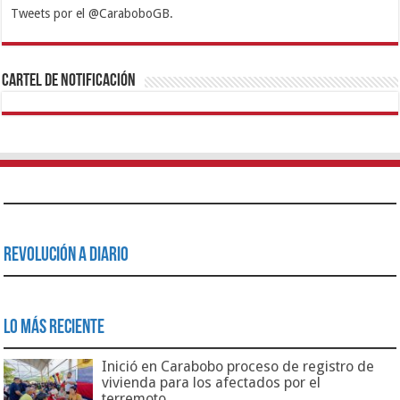
Tweets por el @CaraboboGB.
1xbet
https://mvbcasino.com/
Betturkey
Betist
Kralbet
Supertotobet
Tipobet
Matadorbet
Mariobet
Cartel de Notificación
Revolución a Diario
Lo Más Reciente
Inició en Carabobo proceso de registro de
vivienda para los afectados por el
terremoto