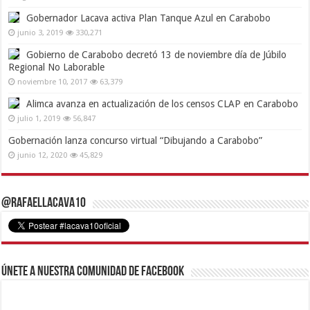
Gobernador Lacava activa Plan Tanque Azul en Carabobo
junio 3, 2019
330,271
Gobierno de Carabobo decretó 13 de noviembre día de Júbilo
Regional No Laborable
noviembre 10, 2017
63,379
Alimca avanza en actualización de los censos CLAP en Carabobo
julio 1, 2019
56,847
Gobernación lanza concurso virtual “Dibujando a Carabobo”
junio 12, 2020
45,829
@RafaelLacava10
Únete a nuestra comunidad de Facebook