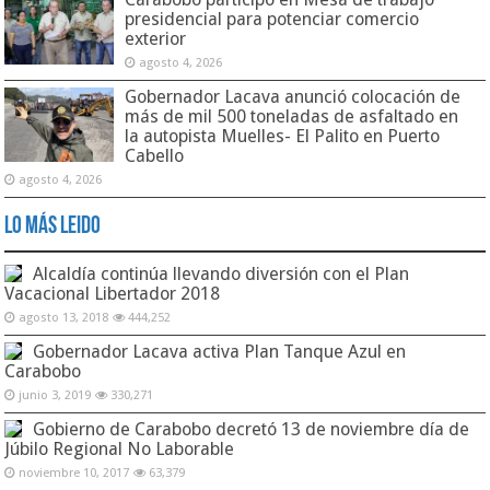
presidencial para potenciar comercio
exterior
agosto 4, 2026
Gobernador Lacava anunció colocación de
más de mil 500 toneladas de asfaltado en
la autopista Muelles- El Palito en Puerto
Cabello
agosto 4, 2026
Lo Más Leido
Alcaldía continúa llevando diversión con el Plan
Vacacional Libertador 2018
agosto 13, 2018
444,252
Gobernador Lacava activa Plan Tanque Azul en
Carabobo
junio 3, 2019
330,271
Gobierno de Carabobo decretó 13 de noviembre día de
Júbilo Regional No Laborable
noviembre 10, 2017
63,379