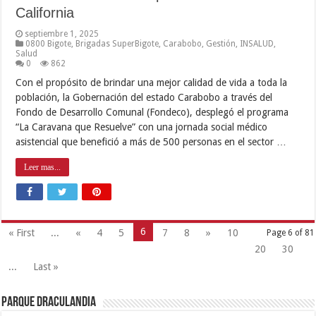
California
septiembre 1, 2025
0800 Bigote
,
Brigadas SuperBigote
,
Carabobo
,
Gestión
,
INSALUD
,
Salud
0
862
Con el propósito de brindar una mejor calidad de vida a toda la
población, la Gobernación del estado Carabobo a través del
Fondo de Desarrollo Comunal (Fondeco), desplegó el programa
“La Caravana que Resuelve” con una jornada social médico
asistencial que benefició a más de 500 personas en el sector …
Leer mas...
6
« First
...
«
4
5
7
8
»
10
Page 6 of 81
20
30
...
Last »
Parque Draculandia