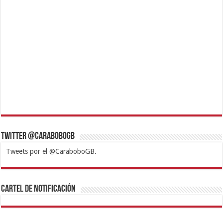
Twitter @CaraboboGB
Tweets por el @CaraboboGB.
1xbet
https://mvbcasino.com/
Betturkey
Betist
Kralbet
Supertotobet
Tipobet
Matadorbet
Mariobet
Cartel de Notificación