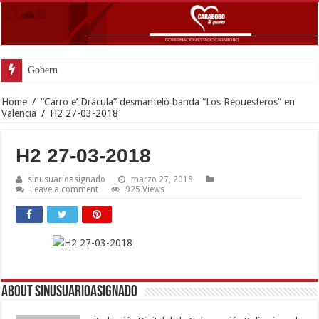
Gobernador Lacava y alcaldesa Riera
Home
/
“Carro e’ Drácula” desmanteló banda “Los Repuesteros” en
Valencia
/
H2 27-03-2018
H2 27-03-2018
sinusuarioasignado
marzo 27, 2018
Leave a comment
925 Views
About sinusuarioasignado