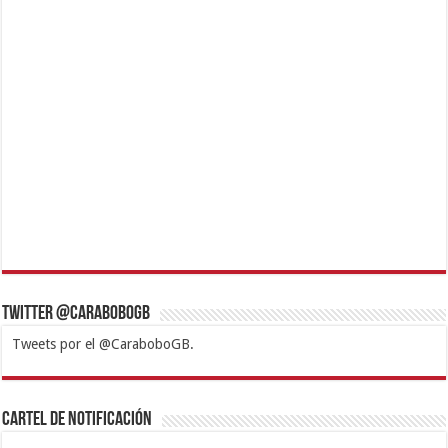
Twitter @CaraboboGB
Tweets por el @CaraboboGB.
1xbet
https://mvbcasino.com/
Betturkey
Betist
Kralbet
Supertotobet
Tipobet
Matadorbet
Mariobet
Cartel de Notificación