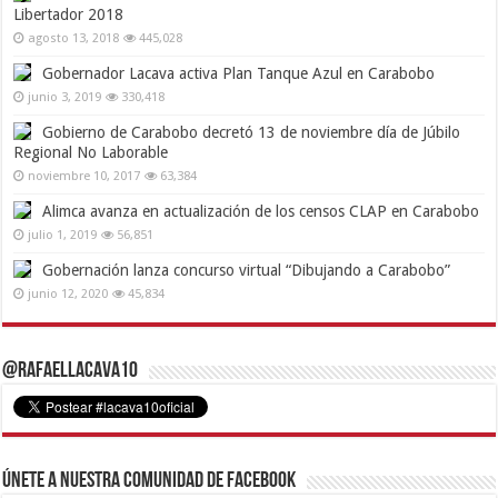
Libertador 2018
agosto 13, 2018
445,028
Gobernador Lacava activa Plan Tanque Azul en Carabobo
junio 3, 2019
330,418
Gobierno de Carabobo decretó 13 de noviembre día de Júbilo
Regional No Laborable
noviembre 10, 2017
63,384
Alimca avanza en actualización de los censos CLAP en Carabobo
julio 1, 2019
56,851
Gobernación lanza concurso virtual “Dibujando a Carabobo”
junio 12, 2020
45,834
@RafaelLacava10
Únete a nuestra comunidad de Facebook