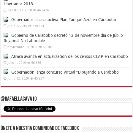
Libertador 2018
agosto 13, 2018
445,476
Gobernador Lacava activa Plan Tanque Azul en Carabobo
junio 3, 2019
330,484
Gobierno de Carabobo decretó 13 de noviembre día de Júbilo
Regional No Laborable
noviembre 10, 2017
63,387
Alimca avanza en actualización de los censos CLAP en Carabobo
julio 1, 2019
56,856
Gobernación lanza concurso virtual “Dibujando a Carabobo”
junio 12, 2020
45,837
@RafaelLacava10
Únete a nuestra comunidad de Facebook