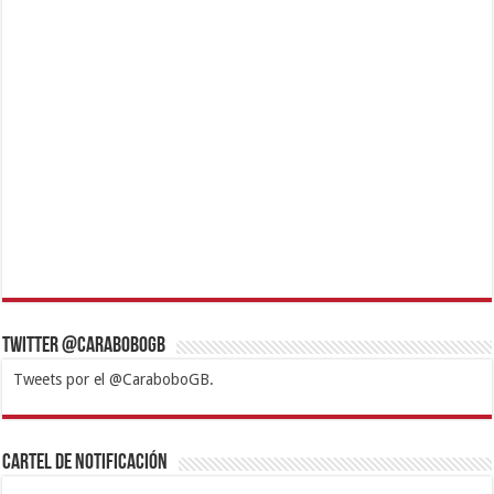
Twitter @CaraboboGB
Tweets por el @CaraboboGB.
1xbet
https://mvbcasino.com/
Betturkey
Betist
Kralbet
Supertotobet
Tipobet
Matadorbet
Mariobet
Cartel de Notificación