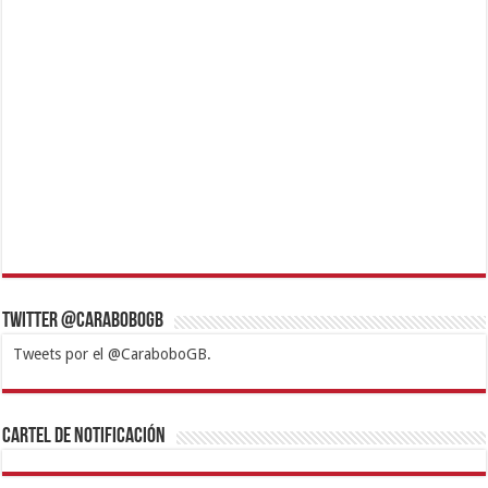
Twitter @CaraboboGB
Tweets por el @CaraboboGB.
1xbet
https://mvbcasino.com/
Betturkey
Betist
Kralbet
Supertotobet
Tipobet
Matadorbet
Mariobet
Cartel de Notificación