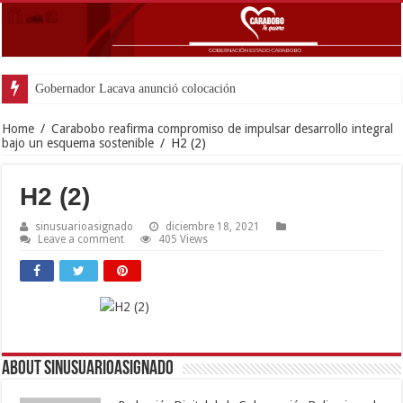
Gobernador Lacava anunció colocación de más de m
Home
/
Carabobo reafirma compromiso de impulsar desarrollo integral
bajo un esquema sostenible
/
H2 (2)
H2 (2)
sinusuarioasignado
diciembre 18, 2021
Leave a comment
405 Views
About sinusuarioasignado