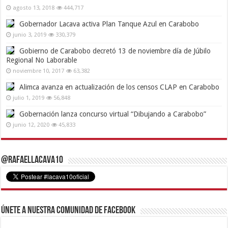
agosto 13, 2018
444,717
Gobernador Lacava activa Plan Tanque Azul en Carabobo
junio 3, 2019
330,379
Gobierno de Carabobo decretó 13 de noviembre día de Júbilo
Regional No Laborable
noviembre 10, 2017
63,382
Alimca avanza en actualización de los censos CLAP en Carabobo
julio 1, 2019
56,848
Gobernación lanza concurso virtual “Dibujando a Carabobo”
junio 12, 2020
45,833
@RafaelLacava10
Únete a nuestra comunidad de Facebook