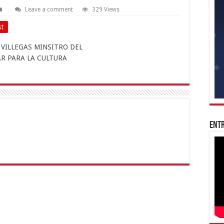
Leave a comment
329 Views
st
Entr