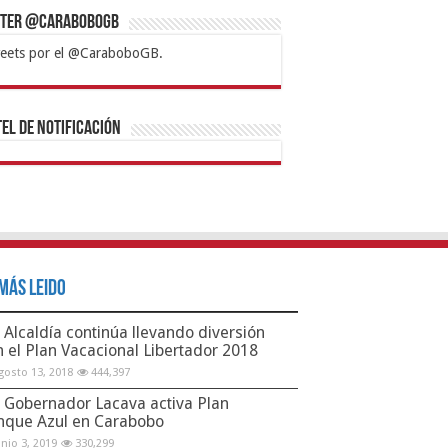
tter @CaraboboGB
eets por el @CaraboboGB.
bet
tps://mvbcasino.com/
Betturkey
Betist
Kralbet
Supertotobet
Tipobet
Matadorbet
Mariobet
Bahis
el de Notificación
Más Leido
Alcaldía continúa llevando diversión
n el Plan Vacacional Libertador 2018
gosto 13, 2018
444,397
Gobernador Lacava activa Plan
nque Azul en Carabobo
unio 3, 2019
330,299