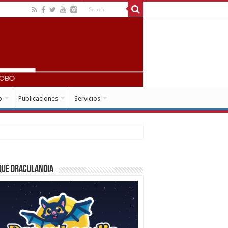
o
Publicaciones
Servicios
que Draculandia