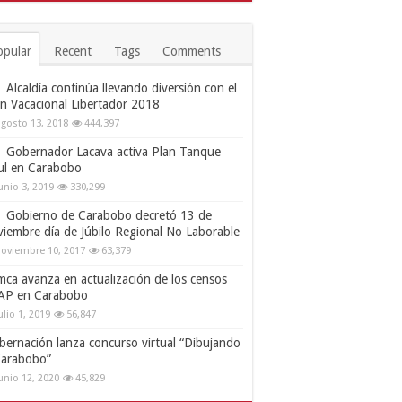
opular
Recent
Tags
Comments
Alcaldía continúa llevando diversión con el
an Vacacional Libertador 2018
gosto 13, 2018
444,397
Gobernador Lacava activa Plan Tanque
ul en Carabobo
unio 3, 2019
330,299
Gobierno de Carabobo decretó 13 de
viembre día de Júbilo Regional No Laborable
oviembre 10, 2017
63,379
mca avanza en actualización de los censos
AP en Carabobo
ulio 1, 2019
56,847
bernación lanza concurso virtual “Dibujando
Carabobo”
unio 12, 2020
45,829