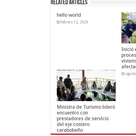
Related Articles
hello world
febrero 12, 2026
Inició
proces
vivien
afecta
agost
Ministra de Turismo lideró
encuentro con
prestadores de servicio
del eje costero
carabobeño