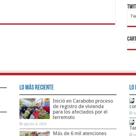
Twi
Tw
1x
ht
Cart
Lo Más Reciente
Lo 
Inició en Carabobo proceso
de registro de vivienda
co
para los afectados por el
a
terremoto
agosto 6, 2026
Ta
Más de 6 mil atenciones
j