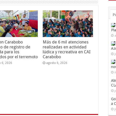
P
Pl
a
 en Carabobo
Más de 6 mil atenciones
o de registro de
realizadas en actividad
Az
da para los
lúdica y recreativa en CAI
j
dos por el terremoto
Carabobo
o 6, 2026
agosto 6, 2026
no
n
Ali
CL
j
Go
a 
j